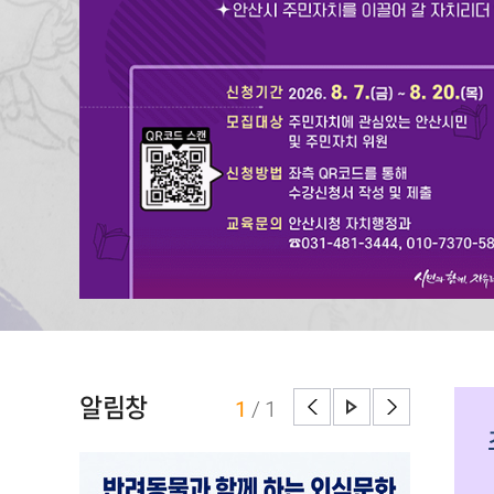
알림창
1
/
1