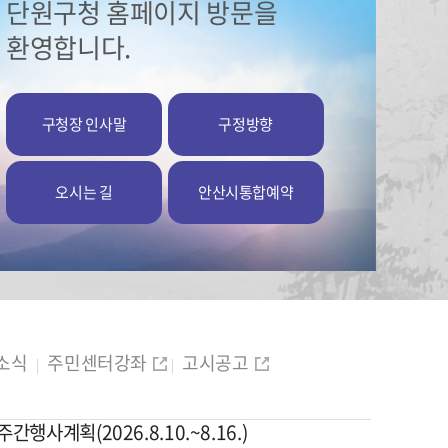
단원구청 홈페이지 방문을
환영합니다.
구청장 인사말
구정방향
오시는 길
안산시통합예약
소식
주민센터강좌
고시공고
간행사계획(2026.8.10.~8.16.)