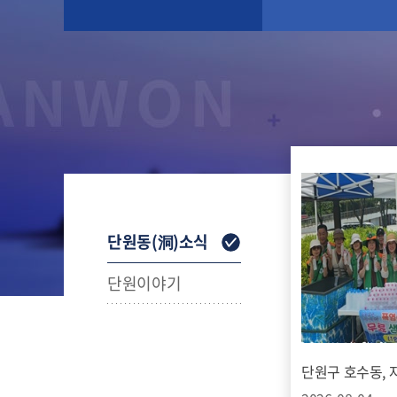
단원동(洞)소식
단원이야기