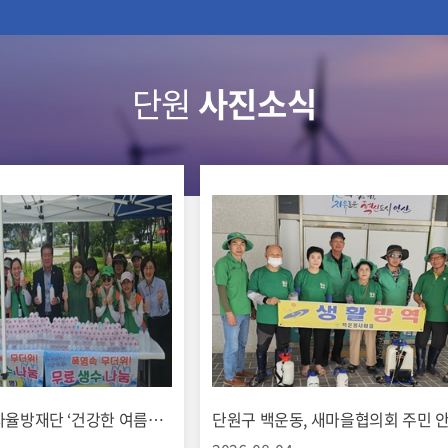
단원
사진소식
단원구 호수동, 자율방재단 ‘건강한 여름나기’ 얼음물 나눔 행사 실시