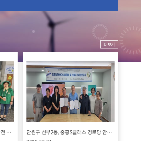
더보기
단원구 백운동, 새마을협의회 주민 안전 지키는 지역 방역활동 전개
단원구 선부2동, 중흥S클래스 경로당 안산생생한의원과 건강돌봄 업무협약(MOU) 체결