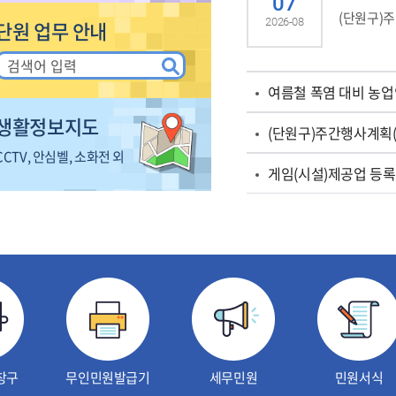
07
(단원구)주간
2026-08
단원 업무 안내
여름철 폭염 대비 농
생활정보지도
(단원구)주간행사계획(202
CCTV, 안심벨, 소화전 외
게임(시설)제공업 등록
창구
무인민원발급기
세무민원
민원서식