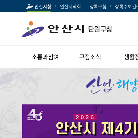
안산시청
안산시의회
상록구청
상록수보건
소통과참여
구정소식
생활