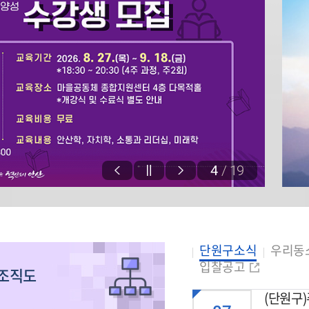
4
/
19
단원구소식
우리동
입찰공고
조직도
(단원구)주