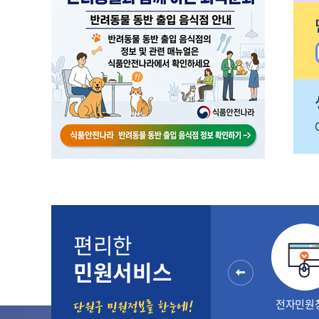
편리한
민원서비스
이전
합민원
가족관계등록
정부공개포털
전자민원