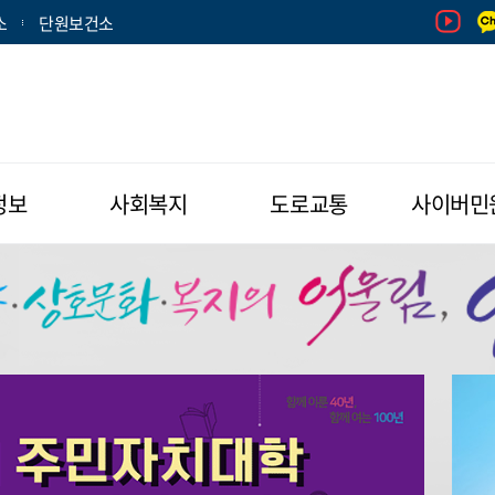
소
단원보건소
정보
사회복지
도로교통
사이버민