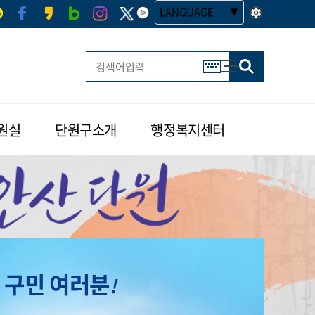
LANGUAGE
사이트맵
한글 멀티 열기
원실
단원구소개
행정복지센터
구
민
여러분
!