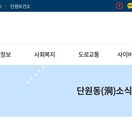
소
단원보건소
활정보
사회복지
도로교통
사이
단원동(洞)소