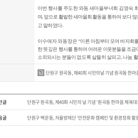
이번 행사를 주도한 와동 새마을부녀회 김영숙 
며
,
앞으로 활발한 새마을회 활동을 통하여 보다 많
고
말하였다
.
이수애자
와동장은
“
이른 아침부터 모여
바자회를
한 뜻깊은
행사를 통하여 어려운 이웃분들을 조
소외되시는 분들이 없도록 살뜰히 살피고
,
나눔 
단원구 원곡동, 제40회 시민의날 기념 원곡동 한마음
전글
단원구 원곡동, 제40회 시민의 날 기념 ‘원곡동 한마음 체육
음글
단원구 백운동, 자율방재단 ‘안전문화 캠페인 및 환경정화 활동