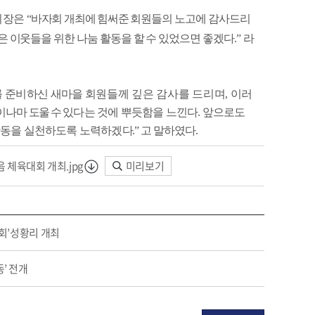
회장은
“
바자회 개최에 힘써준
회
원
들의
노고에 감사드리
은 이웃들을 위한 나눔 활동을 할 수 있었으면 좋겠다
.
”
라
 준비하신 새마을 회
원
들께 깊은 감사를 드리며
,
이러
금이나마
도
울
수
있다는 것에 뿌듯함을 느낀다
.
앞으로도
활동을 실천하도록 노력하겠
다
.
”
고 말하였다
.
 체육대회 개최.jpg
미리보기
대회’성황리 개최
’ 전개