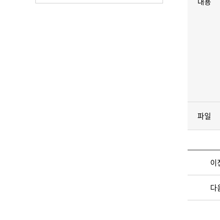
내용
파일
이
다