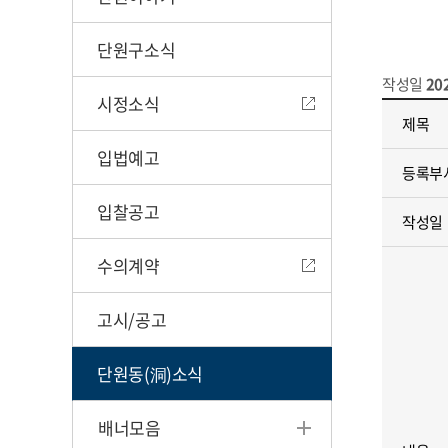
단원구소식
작성일
20
시정소식
제목
입법예고
등록부
입찰공고
작성일
수의계약
고시/공고
단원동(洞)소식
배너모음