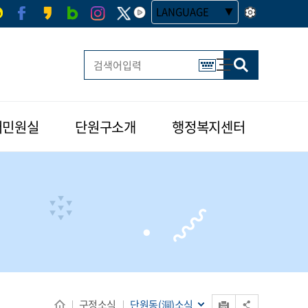
LANGUAGE
사이트맵
한글 멀티 열기
버민원실
단원구소개
행정복지센터
식
인쇄
구정소식
단원동(洞)소식
공유 열기