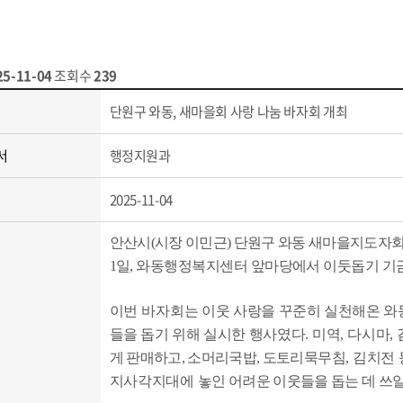
25-11-04
조회수
239
단원구 와동, 새마을회 사랑 나눔 바자회 개최
서
행정지원과
2025-11-04
안산시
(
시장 이민근
)
단원구 와동 새마을지도자
1
일
,
와동행정복지센터 앞마당에서 이둣돕기 기
이번 바자회는
이웃 사랑을 꾸준히 실천해온 
들을 돕기 위해 실시한 행사였다
.
미역
,
다시마
,
게 판매하고
,
소머리국밥
,
도토리묵
무침
,
김치전 
지사각지대에 놓
인 어려운 이웃들을 돕는 데 쓰