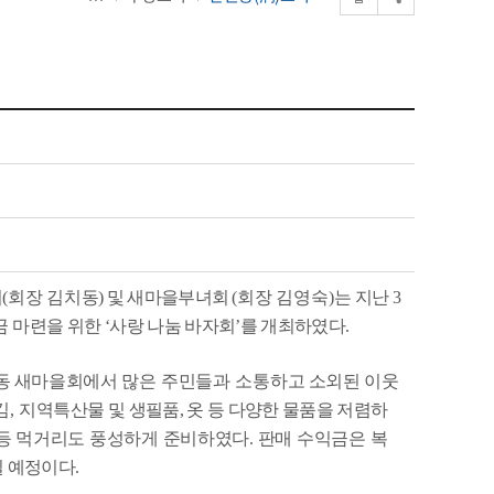
회
(
회장 김치동
)
및 새마을부녀회
(
회장 김영숙
)
는 지난
3
금 마련을
위한
‘
사랑 나눔 바자회
’
를 개최하였
다
.
와동 새마을회에서
많은 주민들과
소
통하고 소외된 이웃
김
,
지역특
산물 및 생필품
,
옷 등 다양한 물품을 저렴하
등 먹거리도 풍성하게 준비하였다
.
판매 수익금은 복
일 예정이다
.