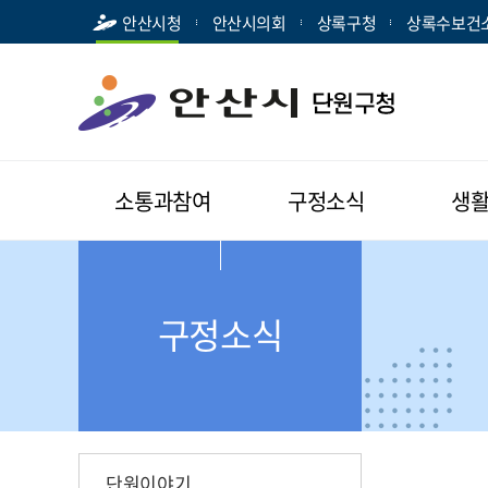
안산시청
안산시의회
상록구청
상록수보건
소통과참여
구정소식
생
구정소식
단원이야기