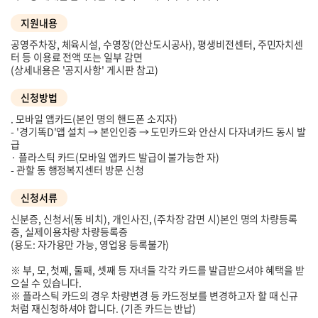
지원내용
공영주차장, 체육시설, 수영장(안산도시공사), 평생비전센터, 주민자치센
터 등 이용료 전액 또는 일부 감면
(상세내용은 '공지사항' 게시판 참고)
신청방법
. 모바일 앱카드(본인 명의 핸드폰 소지자)
- '경기똑D'앱 설치 → 본인인증 → 도민카드와 안산시 다자녀카드 동시 발
급
· 플라스틱 카드(모바일 앱카드 발급이 불가능한 자)
- 관할 동 행정복지센터 방문 신청
신청서류
신분증, 신청서(동 비치), 개인사진, (주차장 감면 시)본인 명의 차량등록
증, 실제이용차량 차량등록증
(용도: 자가용만 가능, 영업용 등록불가)
※ 부, 모, 첫째, 둘째, 셋째 등 자녀들 각각 카드를 발급받으셔야 혜택을 받
으실 수 있습니다.
※ 플라스틱 카드의 경우 차량변경 등 카드정보를 변경하고자 할 때 신규
처럼 재신청하셔야 합니다. (기존 카드는 반납)