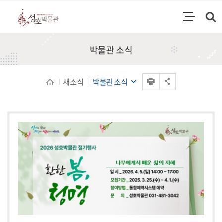
통합검색
검색영역 열기
주메뉴
박물관 소식
인쇄
새소식
박물관 소식
공유 열기