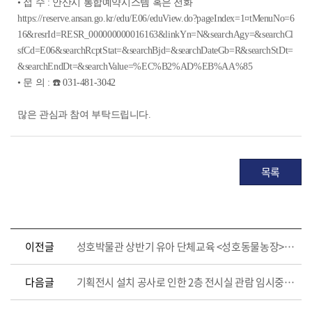
• 접 수 : 안산시 통합예약시스템 혹은 전화
https://reserve.ansan.go.kr/edu/E06/eduView.do?pageIndex=1¤tMenuNo=6
16&resrId=RESR_000000000016163&linkYn=N&searchAgy=&searchCl
sfCd=E06&searchRcptStat=&searchBjd=&searchDateGb=R&searchStDt=
&searchEndDt=&searchValue=%EC%B2%AD%EB%AA%85
• 문 의 : ☎️ 031-481-3042
많은 관심과 참여 부탁드립니다.
목록
이전글
성호박물관 상반기 유아 단체교육 <성호동물농장> 참여 기관 모집
다음글
기획전시 설치 공사로 인한 2층 전시실 관람 임시중단(4/28~5/28) 안내