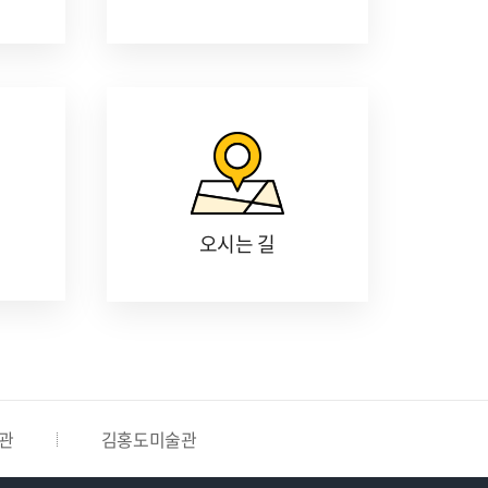
오시는 길
관
김홍도미술관
최용신기념관
안