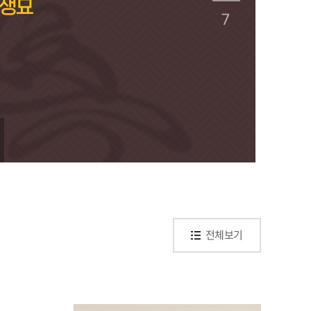
시실
시실
시실
을전시관
을전시관
생묘
을전시관
7
전체보기