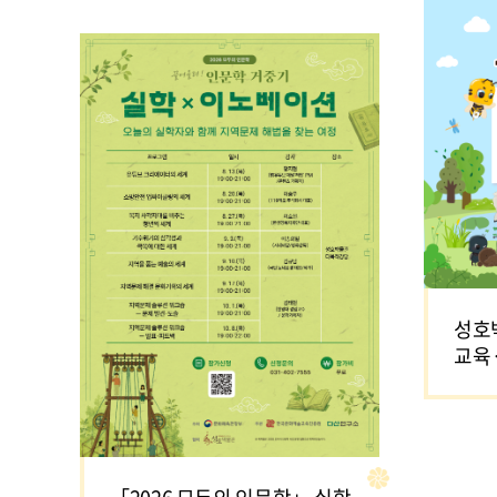
성호
교육
관 