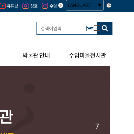
LANGUAGE
유튜브
성호
수암
사이트맵
한글 멀티 열기
박물관 안내
수암마을전시관
관
관
관
관
관
관
관
7