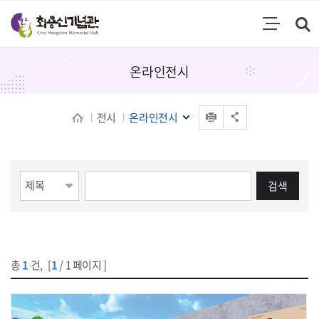
통합검색
검색영역 열기
주메뉴
온라인전시
인쇄
전시
온라인전시
공유 열기
게시물 검색
검색
총
1
건
,
[
1
/ 1 페이지 ]