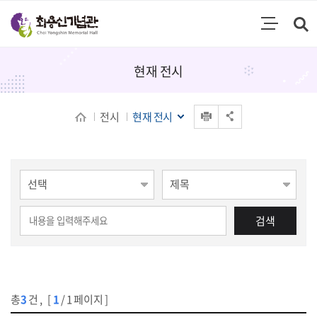
통합검색
검색영역 열기
주메뉴
현재 전시
인쇄
전시
현재 전시
공유 열기
게시물 검색
검색
총
3
건
,
[
1
/ 1 페이지 ]