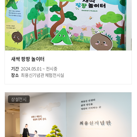
새싹 팡팡 놀이터
기간
2024.05.01 ~ 전시중
장소
최용신기념관 체험전시실
상설전시