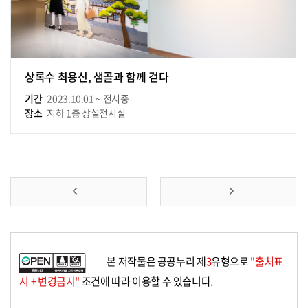
상록수 최용신, 샘골과 함께 걷다
기간
2023.10.01 ~ 전시중
장소
지하 1층 상설전시실
앞
맨
으
뒤
로
로
본 저작물은 공공누리 제
3
유형으로
"출처표
가
가
시 + 변경금지"
조건에 따라 이용할 수 있습니다.
기
기