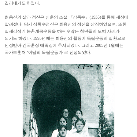
길러내기도 하였다
.
최용신의 삶과 정신은 심훈의 소설
『
상록수
』
(1935)
를 통해 세상에
알려졌다
.
당시 상록수정신은 최용신의 정신을 상징하였으며
,
또한
일제강점기 농촌계몽운동을 하는 수많은 청년들의 모범 사례가
되기도 하였다
. 1995
년에는 최용신의 활동이 독립운동의 일환으로
인정받아 건국훈장 애족장에 추서되었다
.
그리고
2005
년
1
월에는
국가보훈처
‘
이달의 독립운동가
’
로 선정되었다
.