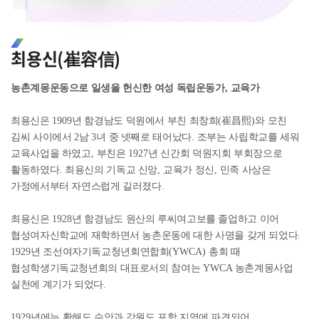
최용신(崔容信)
농촌계몽운동으로 일생을 헌신한 여성 독립운동가
,
교육가
최용신은
1909
년 함경남도 덕원에서 부친 최창희
(
崔昌熙
)
와 모친
김씨 사이에서
2
남
3
녀 중 넷째로 태어났다
.
조부는 사립학교를 세워
교육사업을 하였고
,
부친은
1927
년 신간회 덕원지회 부회장으로
활동하였다
.
최용신의 기독교 신앙
,
교육가 정신
,
민족 사상은
가정에서부터 자연스럽게 길러졌다
.
최용신은
1928
년 함경남도 원산의 루씨여고보를 졸업하고 이어
협성여자신학교에 재학하면서 농촌운동에 대한 사명을 갖게 되었다
.
1929
년 조선여자기독교청년회연합회
(YWCA)
총회 때
협성학생기독교청년회의 대표로서의 참여는
YWCA
농촌계몽사업
실천에 계기가 되었다
.
1929
년에는 황해도 수안과 강원도 포항 지역에 파견되어