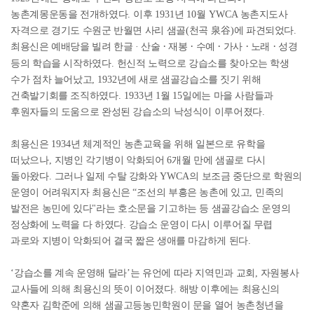
농촌계몽운동을 전개하였다
.
이후
1931
년
10
월
YWCA
농촌지도사
자격으로 경기도 수원군 반월면 사리 샘골
(
천곡
泉谷
)
에 파견되었다
.
·
·
·
·
·
최용신은 예배당을 빌려 한글 · 산술
재봉
수예
가사
노래
성경
등의 학습을 시작하였다
.
헌신적 노력으로 강습소를 찾아오는 학생
수가 점차 늘어났고
, 1932
년에 새로 샘골강습소를 짓기 위해
건축발기회를 조직하였다
. 1933
년
1
월
15
일에는 마을 사람들과
후원자들의 도움으로 완성된 강습소의 낙성식이 이루어졌다
.
최용신은
1934
년 체계적인 농촌교육을 위해 일본으로 유학을
떠났으나
,
지병인 각기병이 악화되어
6
개월 만에 샘골로 다시
돌아왔다
.
그러나 일제 수탈 강화와
YWCA
의 보조금 중단으로 학원의
운영이 어려워지자 최용신은
“
조선의 부흥은 농촌에 있고
,
민족의
발전은 농민에 있다
"
라는 호소문을 기고하는 등 샘골강습소 운영의
정상화에 노력을 다 하였다
.
강습소 운영이 다시 이루어질 무렵
과로와 지병이 악화되어 결국 짧은 생애를 마감하게 된다
.
‘
강습소를 계속 운영해 달라
’
는 유언에 따라 지역민과 교회
,
자원봉사
교사들에 의해 최용신의 뜻이 이어졌다
.
해방 이후에는 최용신의
약혼자 김학준에 의해 샘골고등농민학원이 문을 열어 농촌청년을