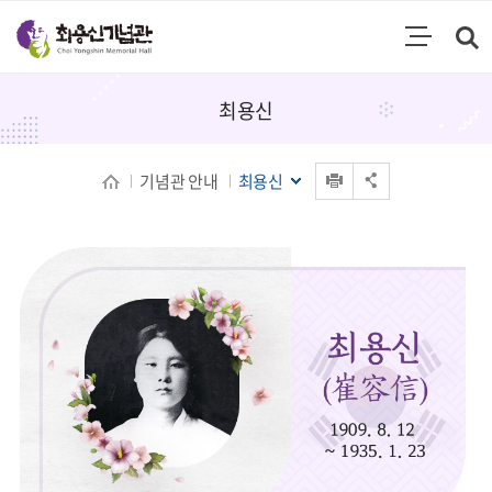
통합검색
검색영역 열기
주메뉴
최용신
인쇄
기념관 안내
최용신
공유 열기