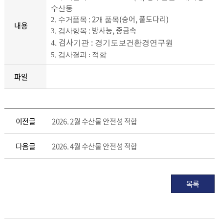
수산동
.
: 2
(숭어, 풀도다리)
2
수거품목
개 품목
내용
.
: 방사능, 중금속
3
검사항목
. 검사
:
4
기관
경기도보건환경연구원
.
5
검사결과 : 적합
파일
이전글
2026. 2월 수산물 안전성 적합
다음글
2026. 4월 수산물 안전성 적합
목록