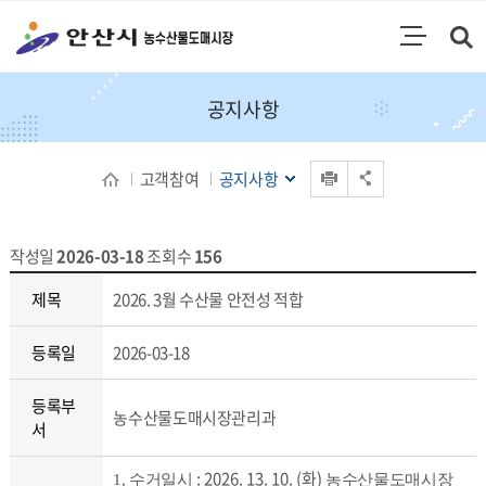
통합검색
검색영역 열기
주메뉴
공지사항
인쇄
고객참여
공지사항
공유 열기
작성일
2026-03-18
조회수
156
공지사항 상세보기 - 제목, 등록일, 등록부서, 내용, 파일
제목
2026. 3월 수산물 안전성 적합
등록일
2026-03-18
등록부
농수산물도매시장관리과
서
.
: 2026. 13. 10. (화)
1
수거일시
농수산물도매시장