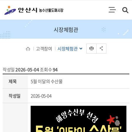
통합검색
검색영역 열기
주메뉴
시장체험관
인쇄
고객참여
시장체험관
공유 열기
작성일
2026-05-04
조회수
94
시장체험관 상세보기 - 제목, 작성일, 내용
제목
5월 이달의 수산물
작성일
2026-05-04