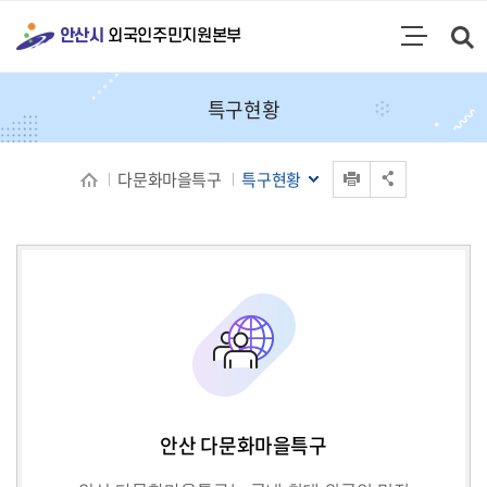
통합검색
안산시
외국인주민지원본부
검색영역 열기
주메뉴
특구현황
인쇄
다문화마을특구
특구현황
공유 열기
안산 다문화마을특구