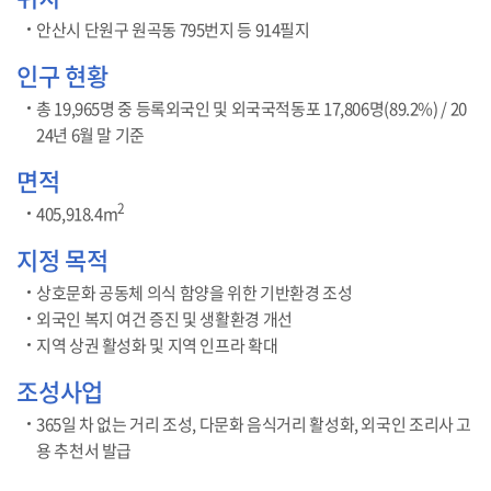
안산시 단원구 원곡동 795번지 등 914필지
인구 현황
총 19,965명 중 등록외국인 및 외국국적동포 17,806명(89.2%) / 20
24년 6월 말 기준
면적
2
405,918.4m
지정 목적
상호문화 공동체 의식 함양을 위한 기반환경 조성
외국인 복지 여건 증진 및 생활환경 개선
지역 상권 활성화 및 지역 인프라 확대
조성사업
365일 차 없는 거리 조성, 다문화 음식거리 활성화, 외국인 조리사 고
용 추천서 발급