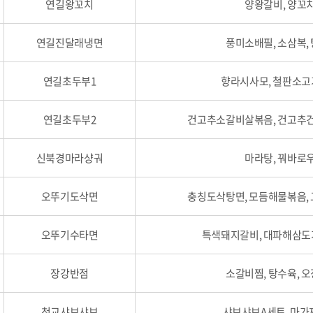
연길왕꼬치
양왕갈비, 양꼬치
연길진달래냉면
풍미소배필, 소삼복,
연길초두부1
향라시사모, 철판소고
연길초두부2
건고추소갈비살볶음, 건고추
신북경마라샹궈
마라탕, 꿔바로우
오뚜기도삭면
충칭도삭탕면, 모듬해물볶음
오뚜기수타면
특색돼지갈비, 대파해삼도
장강반점
소갈비찜, 탕수육, 
천교샤브샤브
샤브샤브A세트, 마가