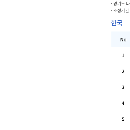
경기도 다문
조성기간 : 
한국
No
1
2
3
4
5