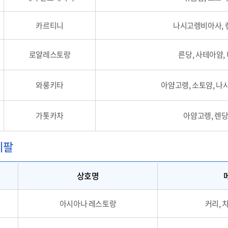
카르티니
나시고렝비아사,
로얄레스토랑
른당, 사테아얌,
와룽키타
아얌고렝, 소토얌, 
가톳카차
아얌고렝, 렌
네팔
상호명
아시아나 레스토랑
커리, 