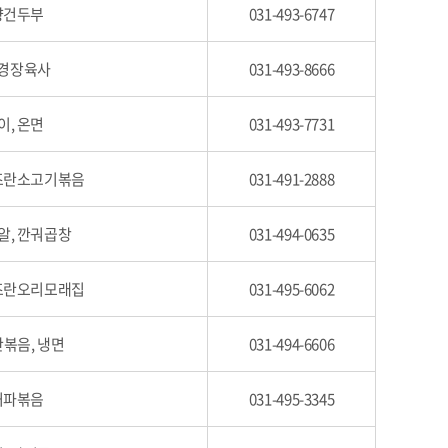
오향건두부
031-493-6747
 경장육사
031-493-8666
이, 온면
031-493-7731
 즈란소고기볶음
031-491-2888
알, 깐궈곱창
031-494-0635
 즈란오리모래집
031-495-6062
볶음, 냉면
031-494-6606
 허파볶음
031-495-3345