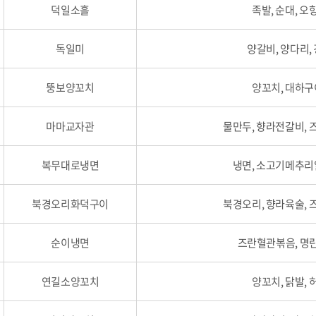
덕일소흘
족발, 순대, 
독일미
양갈비, 양다리,
뚱보양꼬치
양꼬치, 대하구
마마교자관
물만두, 향라전갈비,
복무대로냉면
냉면, 소고기메추리
북경오리화덕구이
북경오리, 향라육술,
순이냉면
즈란혈관볶음, 명란
연길소양꼬치
양꼬치, 닭발,