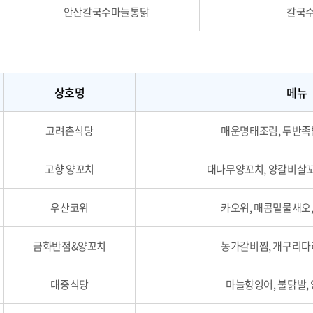
안산칼국수마늘통닭
칼국수
상호명
메뉴
고려촌식당
매운명태조림, 두반족
고향 양꼬치
대나무양꼬치, 양갈비살꼬
우산코위
카오위, 매콤밑물새오
금화반점&양꼬치
농가갈비찜, 개구리다
대중식당
마늘향잉어, 불닭발,