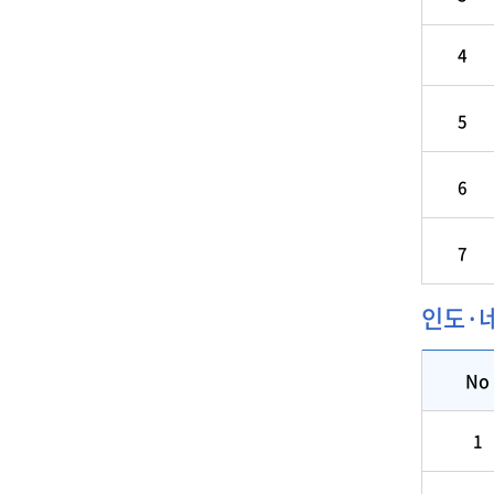
4
5
6
7
인도·
No
1