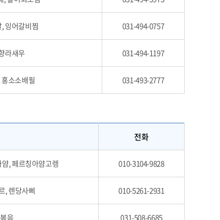
, 잉어갈비찜
031-494-0757
 향라새우
031-494-1197
, 홍소소배필
031-493-2777
전화
얌, 페르칭아얌고렝
010-3104-9828
르, 렌당사삐
010-5261-2931
기볶음
031-508-6685