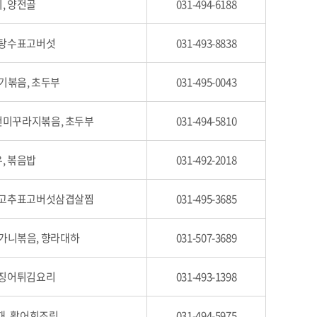
, 양전골
031-494-6188
 탕수표고버섯
031-493-8838
기볶음, 초두부
031-495-0043
건미꾸라지볶음, 초두부
031-494-5810
, 볶음밥
031-492-2018
, 고추표고버섯삼겹살찜
031-495-3685
가니볶음, 향라대하
031-507-3689
오징어튀김요리
031-493-1398
재, 활어회조림
031-494-5975