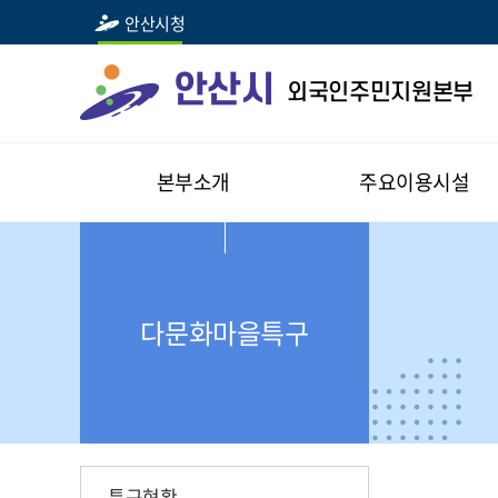
안산시청
안산시
외국인주민지원본부
본부소개
주요이용시설
다문화마을특구
특구현황