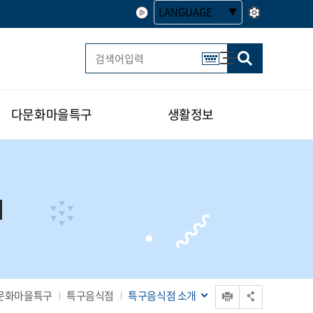
LANGUAGE
사이트맵
한글 멀티 열기
다문화마을특구
생활정보
개
인쇄
문화마을특구
특구음식점
특구음식점 소개
공유 열기