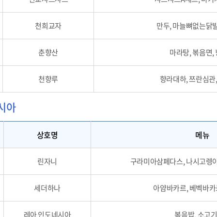
천희교자
만두, 마늘뼈없는닭발
춘향산
마라탕, 볶음면,
천향루
향라대하, 쯔란심관
시아
상호명
메뉴
린자니
구라미아삼페다스, 나시고렝아
세더하나
아얌바카르, 베벡바카
레아 인도네시아
볶음밥, 소고