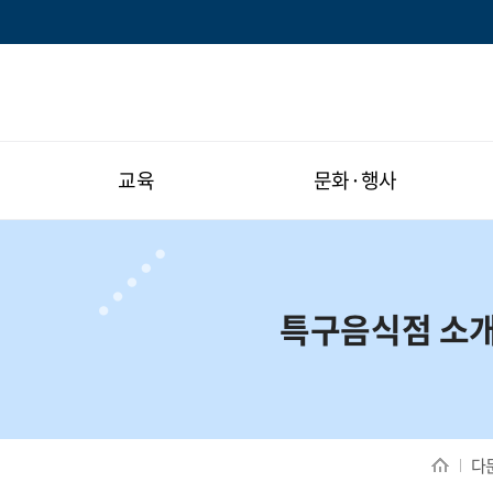
교육
문화·행사
특구음식점 소
다