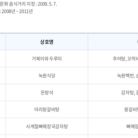
화 음식거리 지정 : 2009. 5. 7.
2008년 ~ 2011년
상호명
거북이와 두루미
추어탕, 꼬막
녹원식당
녹원백반, 
돈방석
감자탕, 
아리랑갈비탕
왕갈비
사계절뼈해장국감자탕
뼈해장