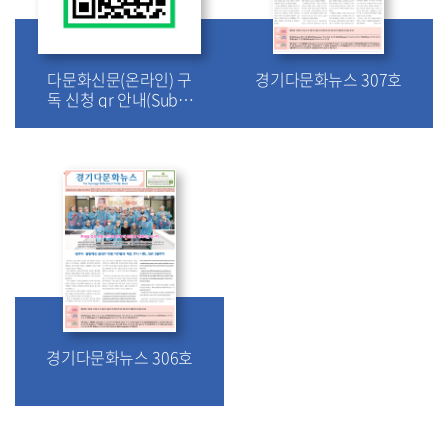
다문화신문(온라인) 구
경기다문화뉴스 307호
독 신청 qr 안내(Subsc
ribe to Multicultural
Newspaper, 多文化
新闻（在线）订阅申
请, Подписка на мн
огокультурную газе
ту (онлайн)
경기다문화뉴스 306호