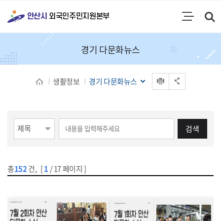
통합검색
안산시
외국인주민지원본부
검색영역 열기
주메뉴
경기 다문화뉴스
인쇄
생활정보
경기 다문화뉴스
공유 열기
검색
총
152
건
,
[
1
/ 17 페이지 ]