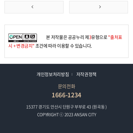
앞
맨
으
뒤
로
로
본 저작물은 공공누리 제
3
유형으로
"출처표
가
가
시 + 변경금지"
조건에 따라 이용할 수 있습니다.
기
기
개인정보처리방침
저작권정책
문의전화
1666-1234
15377 경기도 안산시 단원구 부부로 43 (원곡동 )
COPYRIGHT ⓒ 2023 ANSAN CITY