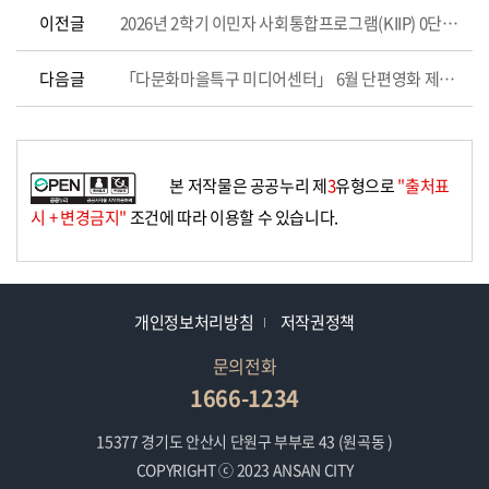
이전글
2026년 2학기 이민자 사회통합프로그램(KIIP) 0단계 시간표 및 과정 신청 안내
다음글
「다문화마을특구 미디어센터」 6월 단편영화 제작 워크숍 수강생 모집
본 저작물은 공공누리 제
3
유형으로
"출처표
시 + 변경금지"
조건에 따라 이용할 수 있습니다.
개인정보처리방침
저작권정책
문의전화
1666-1234
15377 경기도 안산시 단원구 부부로 43 (원곡동 )
COPYRIGHT ⓒ 2023 ANSAN CITY