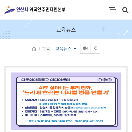
통합검색
안산시
외국인주민지원본부
검색영역 열기
주메뉴
교육뉴스
인쇄
교육
교육뉴스
공유 열기