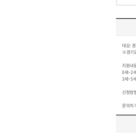
대상: 
※경기도
지원내용
0세~2세
3세~5세
신청방법
문의처 여