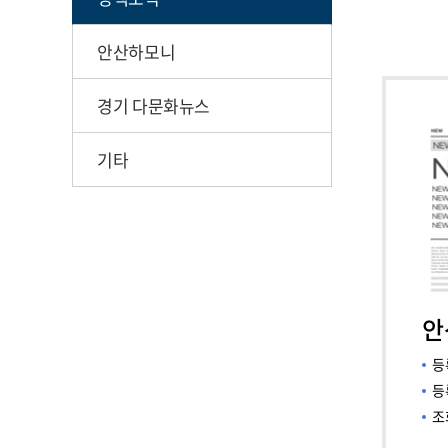
안산하모니
경기 다문화뉴스
기타
안
등
등
조