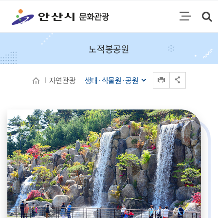
통합검색
검색영역 열기
주메뉴
노적봉공원
인쇄
자연관광
생태·식물원·공원
공유 열기