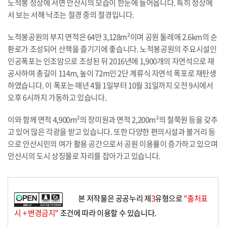
노적봉 정상에 서면 안산시의 모습이 한눈에 들어옵니다. 특히 정상에
서 보는 서해 낙조는 절경 중의 절경입니다.
노적봉공원의 부지 면적은 64만 3,128m²이며 공원 둘레에 2.6km의 순
환로가 조성되어 산책을 즐기기에 좋습니다. 노적봉공원의 주요시설인
인공폭포는 인조암으로 조성된 뒤 2016년에 1,900개의 자연석으로 재
공사하여 총길이 114m, 높이 72m인 2단 계류식 자연석 폭포로 재탄생
하였습니다. 이 폭포는 매년 4월 1일부터 10월 31일까지 오전 9시에서
오후 6시까지 가동하고 있습니다.
이와 함께 면적 4,900m²의 장미원과 면적 2,200m²의 철쭉원 등을 갖추
고 있어 많은 각광을 받고 있습니다. 또한 다양한 편의시설과 볼거리 등
으로 안산시민의 여가 활용 공간으로서 공원 이용률이 증가하고 있으며
안산시의 도시 상징물로 자리를 잡아가고 있습니다.
본 저작물은 공공누리 제
3
유형으로
"출처표
시 + 변경금지"
조건에 따라 이용할 수 있습니다.