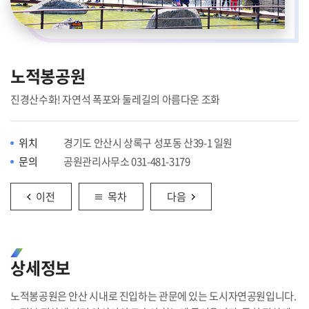
노적봉공원
진경산수화! 자연석 폭포와 둘레길의 아름다운 조화
위치
경기도 안산시 상록구 성포동 산39-1 일원
문의
공원관리사무소
031-481-3179
이전
목차
다음
상세정보
노적봉공원은 안산 시내로 진입하는 관문에 있는 도시자연공원입니다.