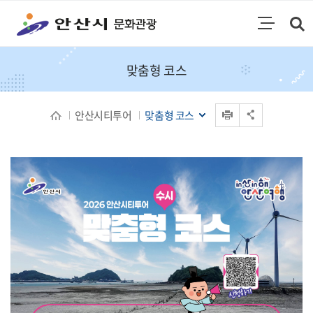
통합검색
검색영역 열기
주메뉴
맞춤형 코스
인쇄
안산시티투어
맞춤형 코스
공유 열기