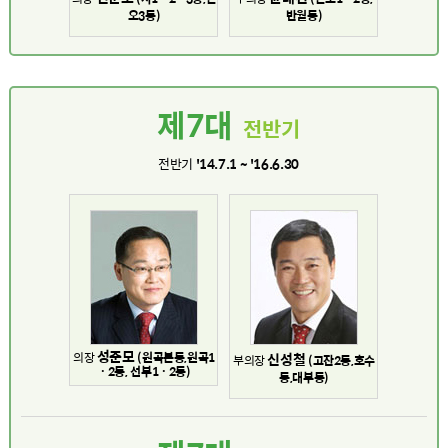
오3동)
반월동)
제7대
전반기
전반기
'14.7.1 ~ '16.6.30
성준모
의장
(원곡본동,원곡1
신성철
부의장
(고잔2동,호수
ㆍ2동,
선부1ㆍ2동)
동,대부동)