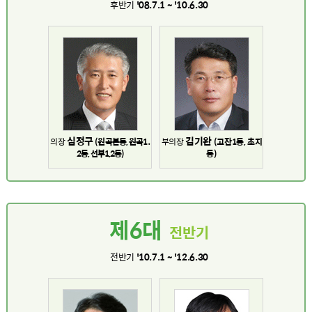
후반기
'08.7.1 ~ '10.6.30
심정구
김기완
의장
(원곡본동, 원곡1․
부의장
(고잔1동, 초지
2동, 선부1,2동)
동)
제6대
전반기
전반기
'10.7.1 ~ '12.6.30