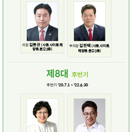
김동규
의장
(사동,사이동,해
김정택
부의장
(사동,사이동,
양동,본오3동)
해양동,본오3동)
제8대
후반기
후반기
'20.7.1 ~ '22.6.30