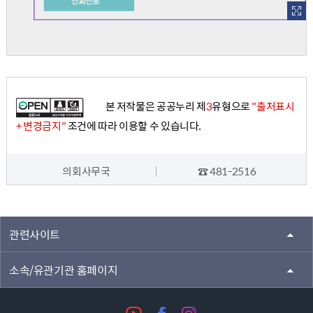
개의선포
의사정족수(재적의원 3분의 1이상 출석)
보고사항
보고자
사무국(의사담당) : 회의록에 게재하는 일반적 사항
의장 : 특히 필요한 사항
발언
신상발언, 의사진행발언
의사일정상정
당일 회의의 의사일정에 기재된 안건
심사보고(제안설명)
심사보고
보고자 - 상정안건의 소관위원장 또는 위원장을 대리한 소속위원
제안설명
설명자 - 제안자
대상안건 - 위원회의 심사를 거치지 아니한 안건, 위원회가 이유없이 심사기간내에 심사를 마치지 아니하여 본회의에 부의된 안건
질의·토론
질의·토론을 하고자하는 의원은 의장에게 미리 신청
토론신청시 반대 또는 찬성의 뜻을 통지하며 반대자가 먼저 발언
위원회의 심사를 거친 안건을 의결로 질의와 토론 생략 가능
표결
표결결과 선포(의결)
산회선포
의사일정상정부터 심사보고(제안설명), 질의·토론, 표결, 표결결과 선포(의결), 산회선포까지의 흐름은 안건처리에 포함됨
본 저작물은 공공누리 제
3
유형으로
"출처표시
+ 변경금지"
조건에 따라 이용할 수 있습니다.
의회사무국
☎ 481-2516
담당자 정보
관련사이트
소속/유관기관 홈페이지