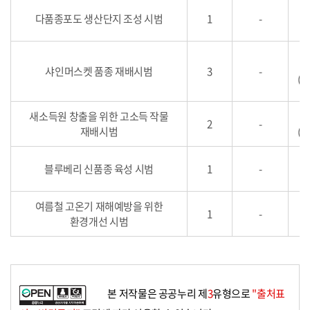
다품종포도 생산단지 조성 시범
1
-
6
8
샤인머스켓 품종 재배시범
3
-
(2
새소득원 창출을 위한 고소득 작물
5
2
-
재배시범
(2
블루베리 신품종 육성 시범
1
-
7
여름철 고온기 재해예방을 위한
1
-
5
환경개선 시범
본 저작물은 공공누리 제
3
유형으로
"출처표