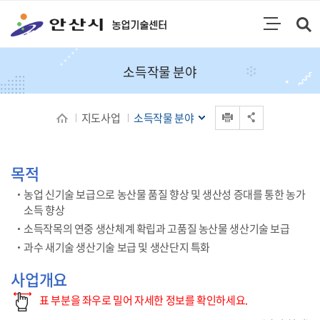
통합검색
검색영역 열기
주메뉴
소득작물 분야
인쇄
지도사업
소득작물 분야
공유 열기
목적
농업 신기술 보급으로 농산물 품질 향상 및 생산성 증대를 통한 농가
소득 향상
소득작목의 연중 생산체계 확립과 고품질 농산물 생산기술 보급
과수 새기술 생산기술 보급 및 생산단지 특화
사업개요
표 부분을 좌우로 밀어 자세한 정보를 확인하세요.