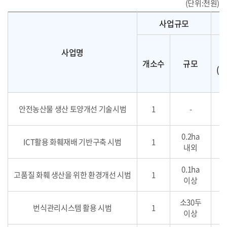
(단위:천원)
사업명,개소,규모,사업비,계,보조금,자부담,농협,사업내용을 보여주는 표
사업규모
사업명
개소수
규모
(
안전농산물 생산 토양개선 기술시범
1
-
3
0.2ha
ICT활용 화훼재배 기반구축 시범
1
2
내외
0.1ha
고품질 화훼 생산을 위한 환경개선 시범
1
7
이상
소30두
번식관리시스템 활용 시범
1
1
이상