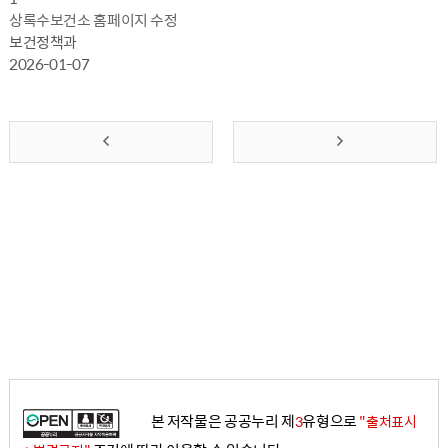
상록수보건소 홈페이지 수정
보건정책과
2026-01-07
앞
맨
으
뒤
로
로
가
가
기
기
본 저작물은 공공누리 제
유형으로
3
"출처표시