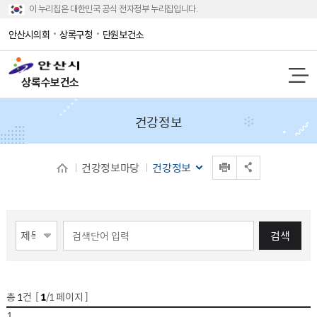
이 누리집은 대한민국 공식 전자정부 누리집입니다.
안산시의회
상록구청
단원보건소
상록수보건소
건강정보
인쇄
건강정보마당
건강정보
공유 열기
게시물 검색
검색
총
1
건 [
1
/1 페이지 ]
게시물 목록
건강정보 목록 - 번호,제목,등록자,등록일,파일
1