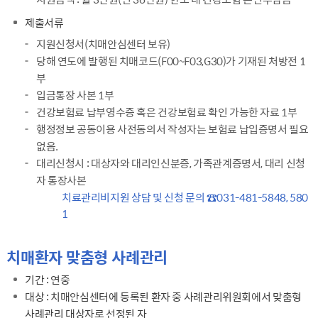
제출서류
지원신청서(치매안심센터 보유)
당해 연도에 발행된 치매코드(F00~F03,G30)가 기재된 처방전 1
부
입금통장 사본 1부
건강보험료 납부영수증 혹은 건강보험료 확인 가능한 자료 1부
행정정보 공동이용 사전동의서 작성자는 보험료 납입증명서 필요
없음.
대리신청시 : 대상자와 대리인신분증, 가족관계증명서, 대리 신청
자 통장사본
강조
치료관리비지원 상담 및 신청 문의 ☎031-481-5848, 580
1
치매환자 맞춤형 사례관리
기간 : 연중
대상 : 치매안심센터에 등록된 환자 중 사례관리위원회에서 맞춤형
사례관리 대상자로 선정된 자