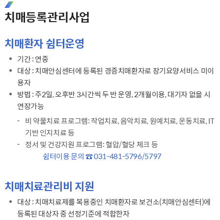
치매등록관리사업
치매환자 쉼터운영
기간 : 연중
대상 : 치매안심센터에 등록된 경증치매환자로 장기요양서비스 미이
용자
방법 : 주2일, 오후반 3시간씩 두 반 운영, 2개월이용, 대기자 없을 시
연장가능
비 약물치료 프로그램: 작업치료, 음악치료, 원예치료, 운동치료, IT
기반 인지치료 등
정서 및 건강지원 프로그램: 혈압/혈당 체크 등
강조
쉼터이용 문의 ☎ 031-481-5796/5797
치매치료관리비 지원
대상 : 치매치료제를 복용중인 치매환자로 보건소(치매안심센터)에
등록된 대상자 중 선정기준에 적합한자