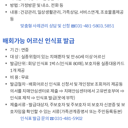
방법 : 가정방문 및 내소. 전화 등
내용 : 건강관리, 일상생활관리, 가족상담, 서비스연계, 조호물품제공
등
강조
맞춤형 사례관리 상담 및 신청 ☎031-481-5803, 5851
배회가능 어르신 인식표 발급
기 간 : 연중
대 상 : 실종위험이 있는 치매환자 및 만 60세 이상 어르신
발급단위 : 회당 인식표 1박스(인식표 80매), 보호자용 실종대응카드
1개 제공
비 용 : 무료
발급절차 - 배회어르신 인식표 신청서 및 개인정보 조회처리 제공동
의서를 치매안심센터로 제출 ⇒ 치매안심센터에서 고유번호부여 ⇒
인식표 제작 ⇒ 인식표 발급(옷에 부착)
제출서류 - 발급대상자, 주보호자 및 주보호자 외 보호자 신분증 및 보
호자임을 확인할 수 있는 서류(가족관계증명서 또는 주민등록등본)
강조
인식표 발급 문의 ☎ 031-481-5902