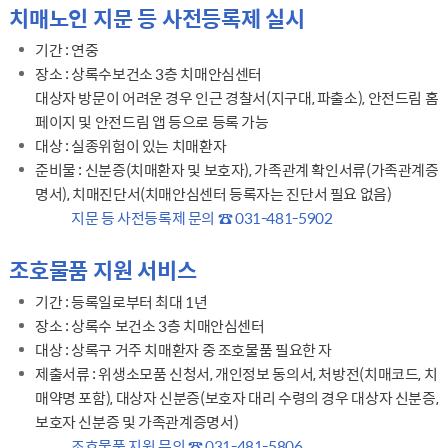
치매노인 지문 등 사전등록제 실시
기간 : 연중
장소 : 상록수보건소 3층 치매안심센터
대상자 방문이 어려운 경우 인근 경찰서(지구대, 파출소), 안전드림 홈
페이지 및 안전드림 앱 등으로 등록 가능
대상 : 실종위험이 있는 치매환자
준비물 : 신분증(치매환자 및 보호자), 가족관계 확인서류(가족관계증
명서), 치매진단서(치매안심센터 등록자는 진단서 필요 없음)
강조
지문 등 사전등록제 문의 ☎ 031-481-5902
조호물품 지원 서비스
기간 : 등록일로부터 최대 1년
장소 : 상록수 보건소 3층 치매안심센터
대상 : 상록구 거주 치매환자 중 조호물품 필요한 자
제출서류 : 위생소모품 신청서, 개인정보 동의서, 처방전(치매코드, 치
매약명 포함), 대상자 신분증(보호자 대리 수령의 경우 대상자 신분증,
보호자 신분증 및 가족관계증명서)
강조
조호물품 지원 문의 ☎ 031-481-5806