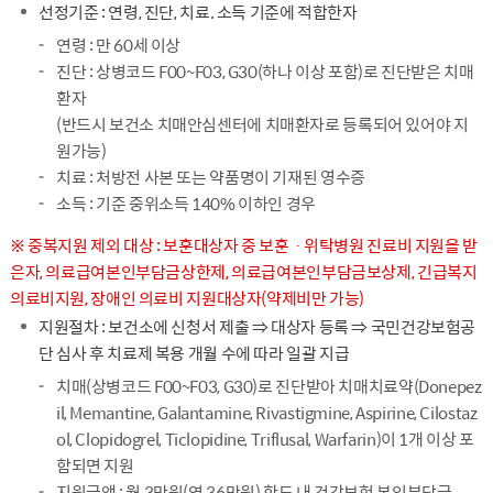
선정기준 : 연령, 진단, 치료. 소득 기준에 적합한자
연령 : 만 60세 이상
진단 : 상병코드 F00~F03, G30(하나 이상 포함)로 진단받은 치매
환자
(반드시 보건소 치매안심센터에 치매환자로 등록되어 있어야 지
원가능)
치료 : 처방전 사본 또는 약품명이 기재된 영수증
소득 : 기준 중위소득 140% 이하인 경우
※ 중복지원 제외 대상 : 보훈대상자 중 보훈ㆍ위탁병원 진료비 지원을 받
은자, 의료급여본인부담금상한제, 의료급여본인부담금보상제, 긴급복지
의료비지원, 장애인 의료비 지원대상자(약제비만 가능)
지원절차 : 보건소에 신청서 제출 ⇒ 대상자 등록 ⇒ 국민건강보험공
단 심사 후 치료제 복용 개월 수에 따라 일괄 지급
치매(상병코드 F00~F03, G30)로 진단받아 치매치료약(Donepez
il, Memantine, Galantamine, Rivastigmine, Aspirine, Cilostaz
ol, Clopidogrel, Ticlopidine, Triflusal, Warfarin)이 1개 이상 포
함되면 지원
지원금액 : 월 3만원(연 36만원) 한도 내 건강보험 본인부담금