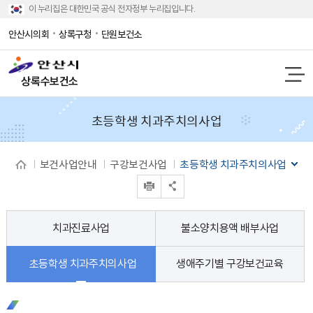
이 누리집은 대한민국 공식 전자정부 누리집입니다.
안산시의회
상록구청
단원보건소
상록수보건소
초등학생 치과주치의사업
보건사업안내
구강보건사업
초등학생 치과주치의사업
인쇄
공유 열기
치과진료사업
불소양치용액 배부사업
초등학생 치과주치의사업
생애주기별 구강보건교육