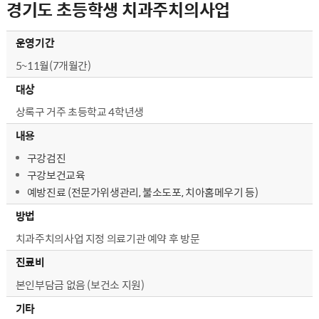
경기도 초등학생 치과주치의사업
경기도 초등학생 치과주치의사업 - 대상,내용,방법,진료비,검진기간,기타,문의
운영기간
5~11월(7개월간)
대상
상록구 거주 초등학교 4학년생
내용
구강검진
구강보건교육
예방진료 (전문가위생관리, 불소도포, 치아홈메우기 등)
방법
치과주치의사업 지정 의료기관 예약 후 방문
진료비
본인부담금 없음 (보건소 지원)
기타