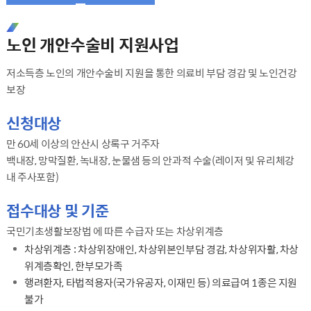
노인 개안수술비 지원사업
저소득층 노인의 개안수술비 지원을 통한 의료비 부담 경감 및 노인건강
보장
신청대상
만 60세 이상의 안산시 상록구 거주자
백내장, 망막질환, 녹내장, 눈물샘 등의 안과적 수술(레이저 및 유리체강
내 주사포함)
접수대상 및 기준
국민기초생활보장법 에 따른 수급자 또는 차상위계층
차상위계층 : 차상위장애인, 차상위본인부담 경감, 차상위자활, 차상
위계층확인, 한부모가족
행려환자, 타법적용자(국가유공자, 이재민 등) 의료급여 1종은 지원
불가