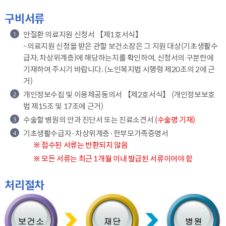
구비서류
안질환 의료지원 신청서 【제1호서식】
1
- 의료지원 신청을 받은 관할 보건소장은 그 지원 대상(기초생활수
급자, 차상위계층)에 해당하는지를 확인하여, 신청서의 구분란에
기재하여 주시기 바랍니다. (노인복지법 시행령 제20조의 2에 근
거)
개인정보수집 및 이용제공동의서 【제2호서식】 (개인정보보호
2
법 제15조 및 17조에 근거)
수술할 병원의 안과 진단서 또는 진료소견서
(수술명 기재)
3
기초생활수급자·차상위계층·한부모가족증명서
4
※ 접수된 서류는 반환되지 않음
※ 모든 서류는 최근 1개월 이내 발급된 서류이어야 함
처리절차