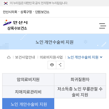
이 누리집은 대한민국 공식 전자정부 누리집입니다.
안산시의회
상록구청
단원보건소
상록수보건소
노인 개안수술비 지원
보건사업안내
의료비지원사업
노인 개안수술비 지원
인쇄
공유 열기
암의료비지원
희귀질환자
저소득층 노인 무릎관절 수
치매치료관리비
술비 지원
노인 개안수술비 지원