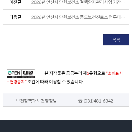
이전글
2026년 안산시 단원보건소 결핵환자관리사업 기간제근로자 추가 채용 공고(3차)
다음글
2026년 안산시 단원보건소 풍도보건진료소 업무대행(보건진료원) 최종합격자 공고
목록
본 저작물은 공공누리 제
유형으로
3
"출처표시
조건에 따라 이용할 수 있습니다.
+ 변경금지"
담당자 정보
보건정책과 보건행정팀
☎ (031)481-6342