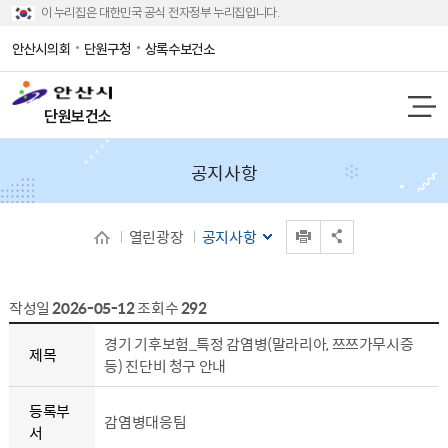
이 누리집은 대한민국 공식 전자정부 누리집입니다.
안산시의회
단원구청
상록수보건소
단원보건소
공지사항
인쇄
열린광장
공지사항
공유 열기
작성일
2026-05-12
조회수
292
공지사항 상세보기 - 제목, 등록부서, 등록일, 내용, 조회수, 파일
경기 기후보험_특정 감염병(말라리아, 쯔쯔가무시증
제목
등) 진단비 청구 안내
등록부
감염병대응팀
서