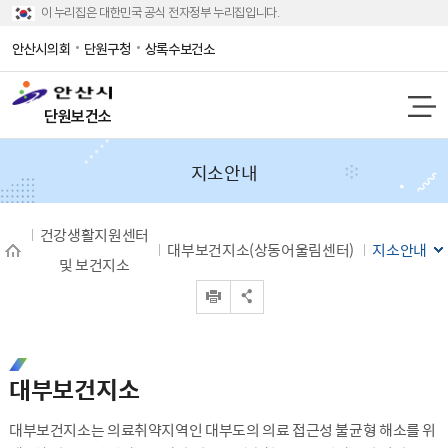
이 누리집은 대한민국 공식 전자정부 누리집입니다.
안산시의회
단원구청
상록수보건소
단원보건소
지소안내
건강생활지원센터
대부보건지소(상동어울림센터)
지소안내
및 보건지소
인쇄
공유 열기
대부보건지소
대부보건지소는 의료취약지역인 대부도의 의료 접근성 불균형 해소를 위