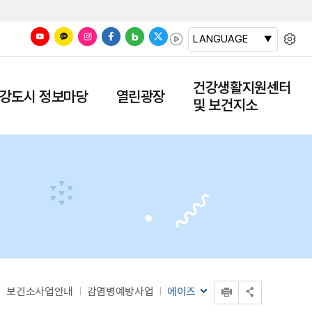
LANGUAGE
건강생활지원센터
강도시 정보마당
열린광장
및 보건지소
인쇄
보건소사업안내
감염병예방사업
에이즈
공유 열기