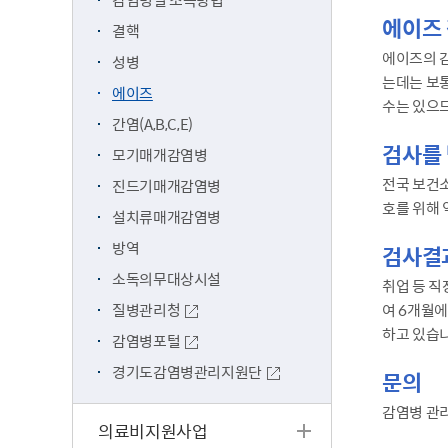
에이즈 
결핵
에이즈의 감
성병
는데는 보통
에이즈
수는 있으
간염(A,B,C,E)
검사를
모기매개감염병
전국 보건
진드기매개감염병
호를 위해
설치류매개감염병
방역
검사결
소독의무대상시설
취업 등 직
질병관리청
여 6개월
하고 있습니
감염병포털
경기도감염병관리지원단
문의
감염병 관리담
의료비지원사업