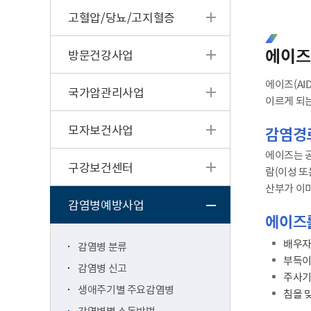
고혈압/당뇨/고지혈증
에이즈
방문건강사업
에이즈(AI
국가암관리사업
이르게 되
모자보건사업
감염경
에이즈는 공
구강보건센터
람(이성 또
산부가 이미
감염병예방사업
에이즈
배우자
감염병 분류
부득이
감염병 신고
주사기
생애주기별 주요감염병
침을 
감염병별 소독방법