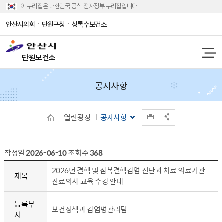
이 누리집은 대한민국 공식 전자정부 누리집입니다.
안산시의회
단원구청
상록수보건소
단원보건소
공지사항
인쇄
열린광장
공지사항
공유 열기
작성일
2026-06-10
조회수
368
공지사항 상세보기 - 제목, 등록부서, 등록일, 내용, 조회수, 파일
2026년 결핵 및 잠복결핵감염 진단과 치료 의료기관
제목
진료의사 교육 수강 안내
등록부
보건정책과 감염병관리팀
서