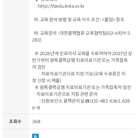
: http://tbedu.knta.or.kr
마. 교육 참여 방법 및 교육 이수 조건 : <붙임> 참조
바. 교육문의 : 대한결핵협회 교육협력팀(02-6929-3
281)
※ 2026년에 진료의사 교육을 수료하여야 2027년 상
반기부터 잠복결핵감염 치료의료기관 또는 가족접촉
자 검진
ㆍ치료의료기관으로 지정 가능(교육 수료증은 지
정 신청 시 제출)
※ 잠복결핵감염 치료의료기관 또는 가족접촉자 검진
ㆍ치료의료기관으로 지정 관련 문의
: 단원보건소 결핵관리실 ☎ 031-481-6361, 638
6~8
조회수
368