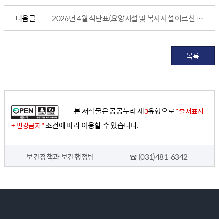
다음글
2026년 4월 식단표(요양시설 및 복지시설 어르신 식단 작성 참고용)
목록
본 저작물은 공공누리 제
유형으로
3
"출처표시
조건에 따라 이용할 수 있습니다.
+ 변경금지"
담당자 정보
보건정책과 보건행정팀
☎ (031)481-6342