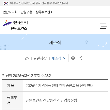
이 누리집은 대한민국 공식 전자정부 누리집입니다.
안산시의회
단원구청
상록수보건소
단원보건소
새소식
인쇄
열린광장
새소식
공유 열기
작성일
2026-03-12
조회수
382
새소식 상세보기 - 제목, 등록부서, 등록일, 내용, 조회수, 파일
제목
2026년 지역아동센터 건강증진교육 신청 안내
등록부
단원보건소 건강증진과 건강증진팀
서