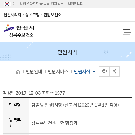
이 누리집은 대한민국 공식 전자정부 누리집입니다.
안산시의회
상록구청
단원보건소
상록수보건소
민원서식
인쇄
민원안내
민원서비스
민원서식
공유 열기
작성일
2019-12-03
조회수
1577
민원서식 상세보기 - 민원명, 등록부서, 등록일, 내용, 파일
민원명
감염병 발생(사망) 신고서 (2020년 1월 1일 적용)
등록부
상록수보건소 보건행정과
서