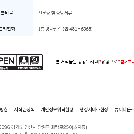
준비물
신분증 및 증빙서류
문의전화
1층 방사선실
(☎ 481 - 6368)
본 저작물은 공공누리 제
유형으로
3
"출처표시
리방침
저작권정책
개인정보위탁현황
행정서비스헌장
뷰어다운
5396 경기도 안산시 단원구 화랑로250(초지동)