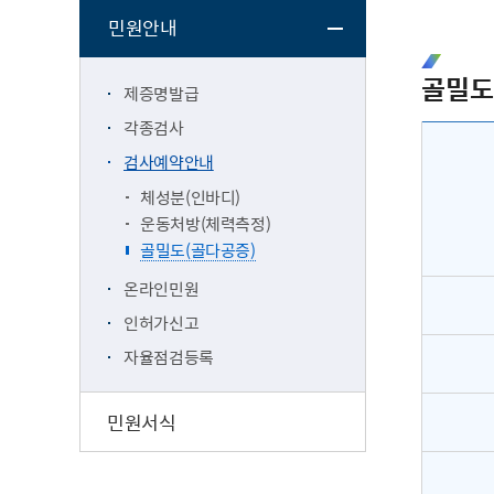
민원안내
골밀도
제증명발급
각종검사
검사예약안내
체성분(인바디)
운동처방(체력측정)
골밀도(골다공증)
온라인민원
인허가신고
자율점검등록
민원서식