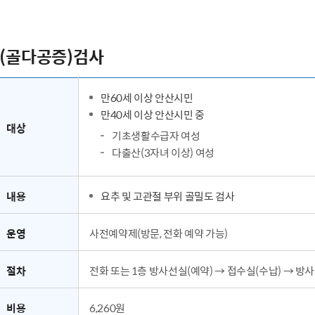
(골다공증)검사
만60세 이상 안산시민
만40세 이상 안산시민 중
대상
기초생활수급자 여성
다출산(3자녀 이상) 여성
내용
요추 및 고관절 부위 골밀도 검사
운영
사전예약제(방문, 전화 예약 가능)
절차
전화 또는 1층 방사선실(예약) → 접수실(수납) → 방사
비용
6,260원