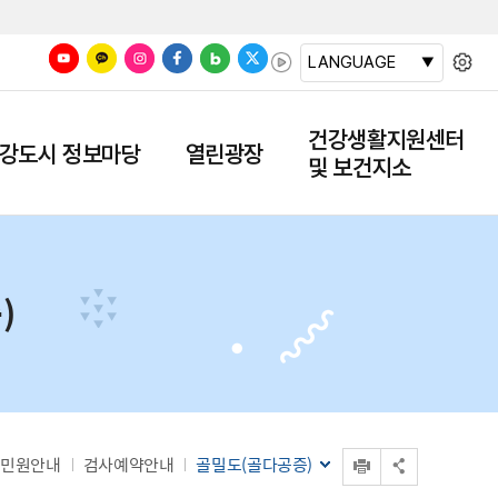
LANGUAGE
건강생활지원센터
강도시 정보마당
열린광장
및 보건지소
)
인쇄
민원안내
검사예약안내
골밀도(골다공증)
공유 열기