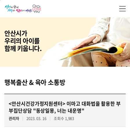
본문 바로가기
안산시가
우리의 아이를
함께 키웁니다.
행복출산 & 육아 소통방
<안산시건강가정지원센터> 이마고 대화법을 활용한 부
부집단상담 "동상일몽, 너는 내운명"
관리자
2023. 03. 16
조회수 1,983