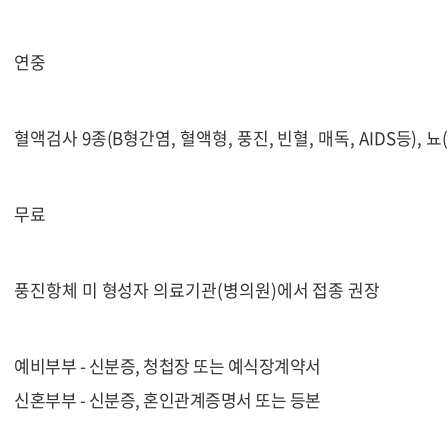
연중
혈액검사 9종(B형간염, 혈액형, 풍진, 빈혈, 매독, AIDS등), 
무료
풍진항체 미 형성자 의료기관(병의원)에서 접종 권장
예비부부 - 신분증, 청첩장 또는 예식장계약서
신혼부부 - 신분증, 혼인관계증명서 또는 등본