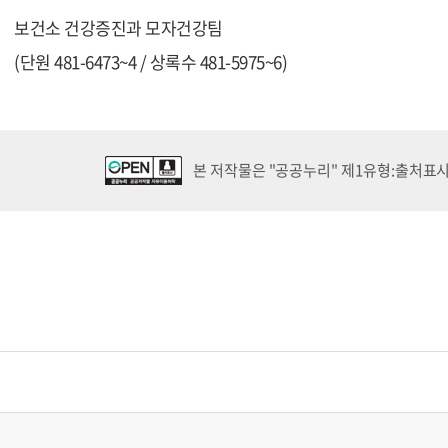
보건소 건강증진과 모자건강팀
(단원 481-6473~4 / 상록수 481-5975~6)
본 저작물은 "공공누리" 제1유형:출처표시