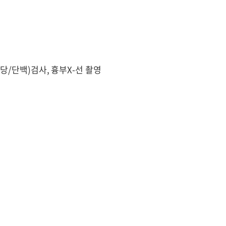
뇨(당/단백)검사, 흉부X-선 촬영