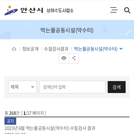
통합검색
검색영역 열기
주메뉴
먹는물공동시설(약수터)
정보공개
수질검사결과
먹는물공동시설(약수터)
인쇄
공유 열기
게시물 검색
검색
총
268
건 [
1
/27 페이지 ]
게시물 목록
수질검사결과 목록 - 번호,제목,등록일,등록부서,첨부파일
공지
2023년 6월 먹는물공동시설(약수터) 수질검사 결과