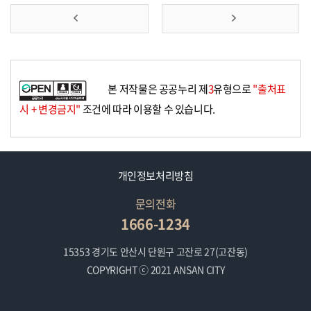
앞
맨
으
뒤
로
로
본 저작물은 공공누리 제
3
유형으로
"출처표
가
가
시 + 변경금지"
조건에 따라 이용할 수 있습니다.
기
기
개인정보처리방침
문의전화
1666-1234
15353 경기도 안산시 단원구 고잔로 27(고잔동)
COPYRIGHT ⓒ 2021 ANSAN CITY