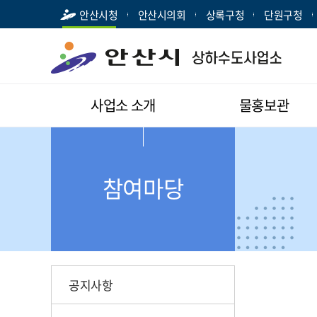
안산시청
안산시의회
상록구청
단원구청
사업소 소개
물홍보관
참여마당
공지사항