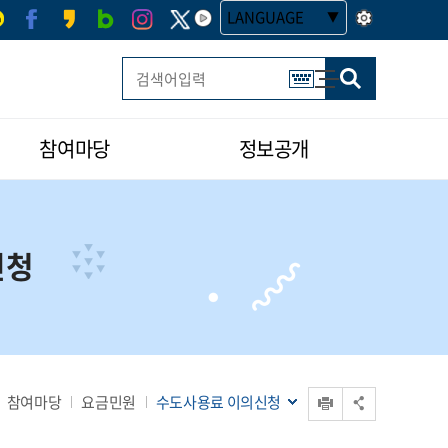
LANGUAGE
사이트맵
한글 멀티 열기
참여마당
정보공개
신청
인쇄
참여마당
요금민원
수도사용료 이의신청
공유 열기