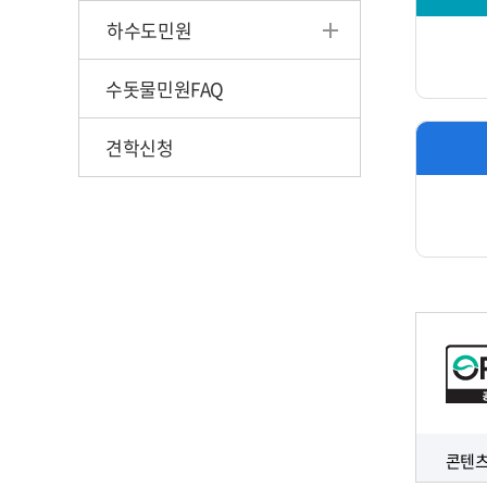
하수도민원
수돗물민원FAQ
견학신청
콘텐츠