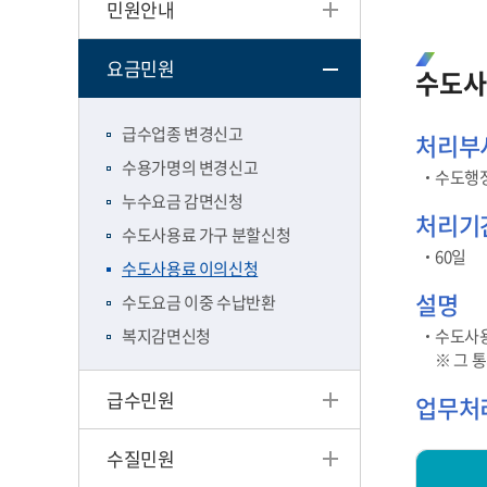
민원안내
요금민원
수도사
급수업종 변경신고
처리부
수용가명의 변경신고
수도행
누수요금 감면신청
처리기
수도사용료 가구 분할신청
60일
수도사용료 이의신청
설명
수도요금 이중 수납반환
복지감면신청
수도사용
※ 그 
급수민원
업무처
수질민원