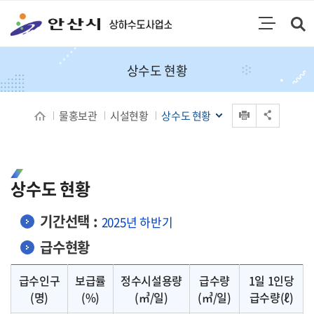
통합검색
검색영역 열기
주메뉴
상수도 현황
인쇄
물홍보관
시설현황
상수도 현황
공유 열기
상수도 현황
기간선택 :
2025년 하반기
급수현황
급수현황에 대해 급수인구, 보급률, 정수시설용량, 급수량, 1일 1인당 급수량 순으로 표를 나타내고 있습니다.
급수인구
보급률
정수시설용량
급수량
1일 1인당
(명)
(%)
(㎥/일)
(㎥/일)
급수량(ℓ)