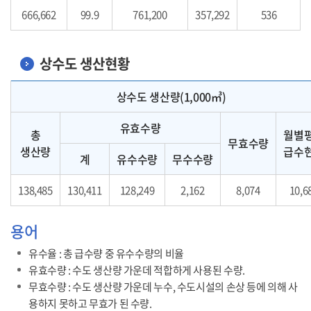
666,662
99.9
761,200
357,292
536
상수도 생산현황
상수도 생산현황에 상수도 생산량 중 총 생산량, 유효수량, 무효수량, 월별평균 급수현황, 유수율 순으로 표를 나타내고 있습니다.
상수도 생산량(1,000㎥)
유효수량
총
월별
무효수량
생산량
급수
계
유수수량
무수수량
138,485
130,411
128,249
2,162
8,074
10,6
용어
유수율 : 총 급수량 중 유수수량의 비율
유효수량 : 수도 생산량 가운데 적합하게 사용된 수량.
무효수량 : 수도 생산량 가운데 누수, 수도시설의 손상 등에 의해 사
용하지 못하고 무효가 된 수량.