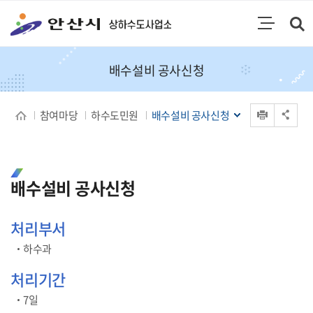
통합검색
검색영역 열기
주메뉴
배수설비 공사신청
인쇄
참여마당
하수도민원
배수설비 공사신청
공유 열기
배수설비 공사신청
처리부서
하수과
처리기간
7일