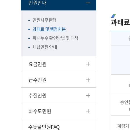
민원안내
민원사무편람
과태료
과태료 및 행정처분
옥내누수 확인방법 및 대책
체납민원 안내
요금민원
급수민원
수질민원
승인
하수도민원
계량기 
수돗물민원FAQ