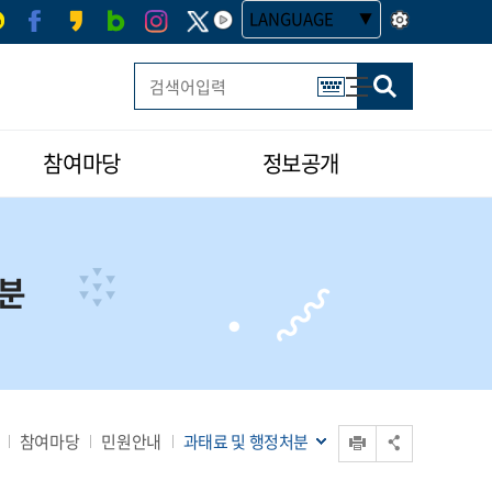
LANGUAGE
사이트맵
한글 멀티 열기
참여마당
정보공개
분
인쇄
참여마당
민원안내
과태료 및 행정처분
공유 열기