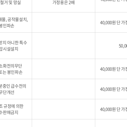
철거 및 망실
가정용은 2배
매몰, 공작물설치,
40,000원 단 가
봉인파손
받지 아니한 특수
50,
압시설설치
소화전의무단
40,000원 단 가
또는 봉인파손
분중인 급수전의
40,000원 단 가
무단개선
9조 규정에 의한
40,000원 단 가
수판매금지