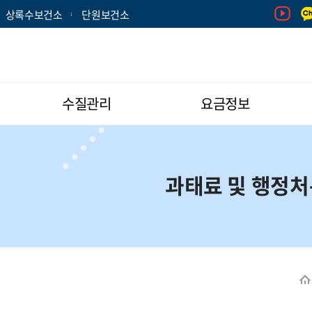
상록수보건소
단원보건소
수질관리
요금정보
과태료 및 행정처