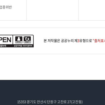
업종위반
본 저작물은 공공누리 제
3
유형으로
"출처표시
15353 경기도 안산시 단원구 고잔로 27(고잔동)