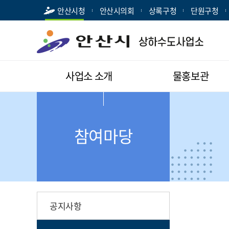
안산시청
안산시의회
상록구청
단원구청
사업소 소개
물홍보관
참여마당
공지사항