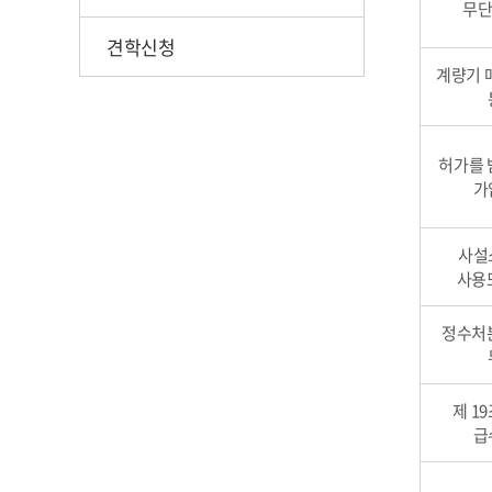
무단
견학신청
계량기 
허가를 
가
사설
사용
정수처
제 1
급