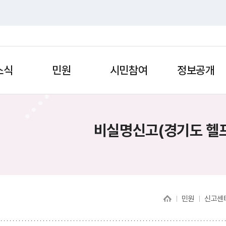
소식
민원
시민참여
정보공개
비실명신고(경기도 헬
민원
신고센