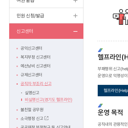
여권 발급
민원 신청/발급
신고센터
공익신고센터
헬프라인(He
복지부정 신고센터
예산낭비 신고센터
부패행위 신고(he
규제신고센터
운영으로 익명성이 
공직자 부조리 신고
헬프라인(Help
실명신고
비실명신고(경기도 헬프라인)
불친절 공무원
운영 목적
소극행정 신고
공직내의 관용적인 
공공재정 부정청구 등 신고안내