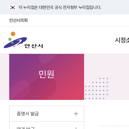
바
이 누리집은 대한민국 공식 전자정부 누리집입니다.
로
가
안산시의회
기
안
메
산
뉴
시정
검
사
시
색
이
열
트
기
맵
열
민원
기
증명서 발급