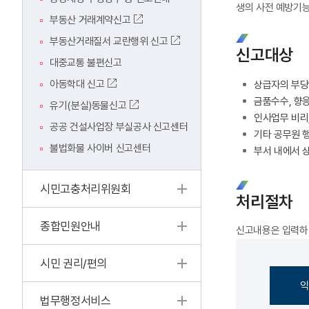
생의 사전 예방기능
부동산 거래계약신고
부동산거래질서 교란행위 신고
신고대상
대중교통 불편신고
아동학대 신고
상급자의 부당
금품수수, 향응
유기(분실)동물신고
인사업무 비리,
공공 건설사업장 부실공사 신고센터
기타 공무원 
불법화물 사이버 신고센터
부서 내에서 
시민고충처리위원회
처리절차
종합민원안내
신고내용은 입력하면
시민 권리/편의
익
법무행정서비스