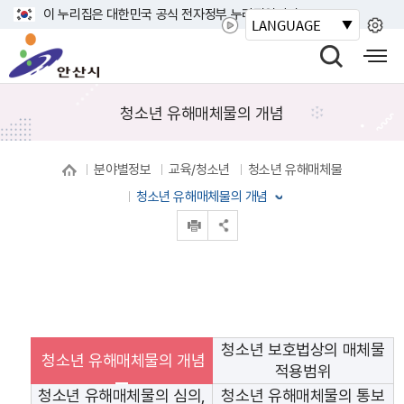
바
이 누리집은 대한민국 공식 전자정부 누리집입니다.
LANGUAGE
로
안
가
산
검
모
기
시
색
바
메
열
일
청소년 유해매체물의 개념
뉴
기
사
이
분야별정보
교육/청소년
청소년 유해매체물
트
맵
청소년 유해매체물의 개념
열
인쇄
공유 열기
기
청소년 보호법상의 매체물
청소년 유해매체물의 개념
적용범위
청소년 유해매체물의 심의,
청소년 유해매체물의 통보