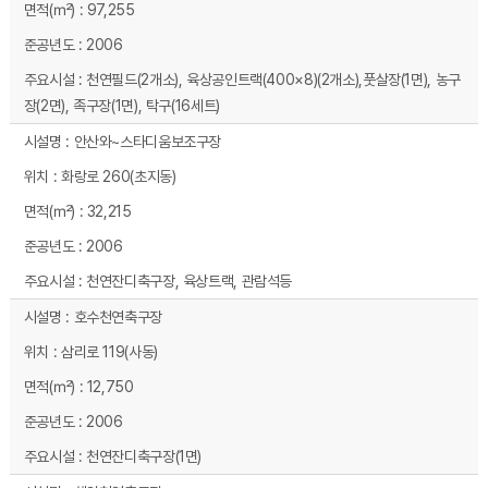
97,255
2006
천연필드(2개소), 육상공인트랙(400×8)(2개소),풋살장(1면), 농구
장(2면), 족구장(1면), 탁구(16세트)
안산와~스타디움보조구장
화랑로 260(초지동)
32,215
2006
천연잔디축구장, 육상트랙, 관람석등
호수천연축구장
삼리로 119(사동)
12,750
2006
천연잔디축구장(1면)