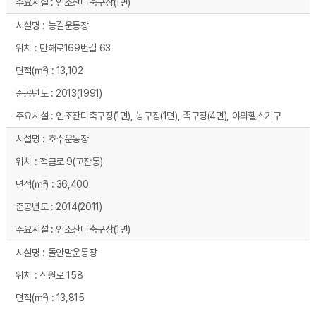
인조잔디축구장(1면)
능길운동장
만해로169번길 63
13,102
2013(1991)
인조잔디축구장(1면), 농구장(1면), 족구장(4면), 야외헬스기구
호수운동장
적금로 9(고잔동)
36,400
2014(2011)
인조잔디축구장(1면)
돌안말운동장
신원로 158
13,815