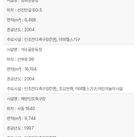
장화운동장
선진안길 80-5
6,468
2004
인조잔디축구장(1면), 야외헬스기구
석수골운동장
선부로 96
16,194
2004
인조잔디축구장(1면), 조깅트랙, 야외헬스기구,어린이놀이시설
해양인조축구장
사동 1640
9,744
1997