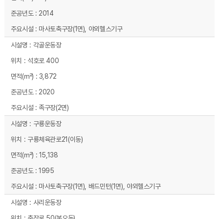
2014
마사토축구장(1면), 야외헬스기구
각골운동장
석호로 400
3,872
2020
족구장(2면)
구룡운동장
구룡체육관로21(이동)
15,138
1995
마사토축구장(1면), 배드민턴(1면), 야외헬스기구
사리운동장
충장로 50(본오동)