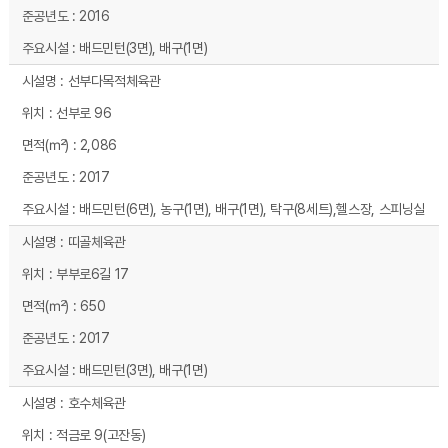
2016
배드민턴(3면), 배구(1면)
선부다목적체육관
선부로 96
2,086
2017
배드민턴(6면), 농구(1면), 배구(1면), 탁구(8세트),헬스장, 스피닝실
띠골체육관
부부로6길 17
650
2017
배드민턴(3면), 배구(1면)
호수체육관
적금로 9(고잔동)