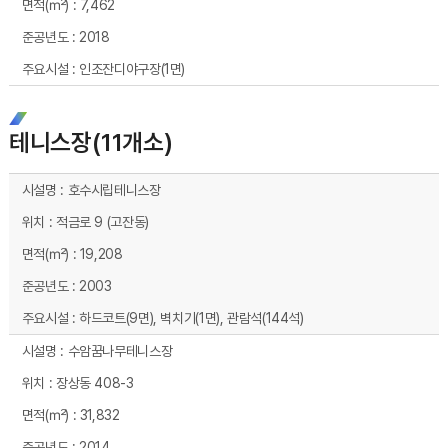
7,462
2018
인조잔디야구장(1면)
테니스장(11개소)
테니스장 시설현황 - 시설명, 위치, 면적(㎡), 준공년도, 주요시설 순으로 내용을 제공하고 있습니다.
호수시립테니스장
적금로 9 (고잔동)
19,208
2003
하드코트(9면), 벽치기(1면), 관람석(144석)
수암꿈나무테니스장
장상동 408-3
31,832
2014