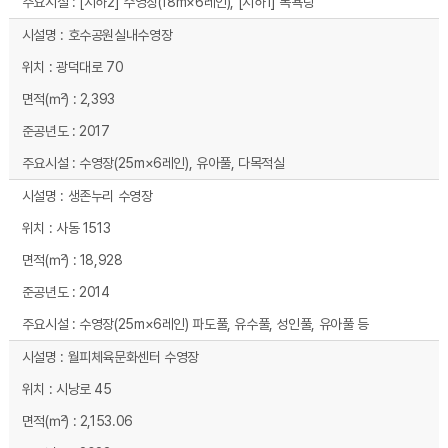
[지하2] 수영장(18m×6레인), [지하1] 목욕탕
호수공원실내수영장
광덕대로 70
2,393
2017
수영장(25m×6레인), 유아풀, 다목적실
생존누리 수영장
사동 1513
18,928
2014
수영장(25m×6레인) 파도풀, 유수풀, 성인풀, 유아풀 등
월피체육문화센터 수영장
시낭로 45
2,153.06