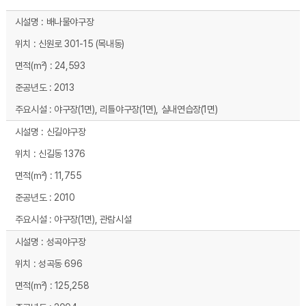
야구장(6개소) 시설현황 - 시설명, 위치, 면적(㎡), 준공년도, 주요시설 순으로 내용을 제공하고 있습니다.
배나물야구장
신원로 301-15 (목내동)
24,593
2013
야구장(1면), 리틀야구장(1면), 실내연습장(1면)
신길야구장
신길동 1376
11,755
2010
야구장(1면), 관람시설
성곡야구장
성곡동 696
125,258