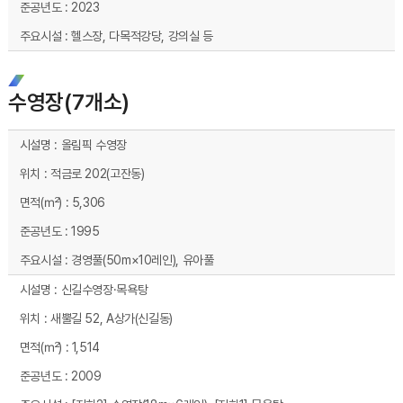
2023
헬스장, 다목적강당, 강의실 등
수영장(7개소)
수영장(7개소) 시설현황 - 시설명, 위치, 면적(㎡), 준공년도, 주요시설 순으로 내용을 제공하고 있습니다.
올림픽 수영장
적금로 202(고잔동)
5,306
1995
경영풀(50m×10레인), 유아풀
신길수영장·목욕탕
새뿔길 52, A상가(신길동)
1,514
2009