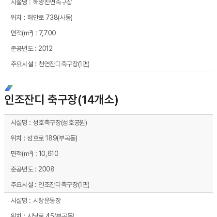
해양천연축구장
해안로 738(사동)
7,700
2012
천연잔디축구장(1면)
인조잔디 축구장(14개소)
인조잔디 축구장(14개소) 시설현황 - 시설명, 위치, 면적(㎡), 준공년도, 주요시설 순으로 내용을 제공하고 있습니다.
성호축구장(성호공원)
성호로 189(부곡동)
10,610
2008
인조잔디축구장(1면)
시랑운동장
시낭로 45(부곡동)