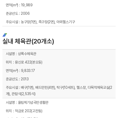
19,989
2006
농구장(1면), 족구장(2면), 야외헬스기구
실내 체육관(20개소)
실내 체육관(19개소) 시설현황 - 시설명, 위치, 면적(㎡), 준공년도, 주요시설 순으로 내용을 제공하고 있습니다.
상록수체육관
용신로 422(본오동)
9,833.17
2013
배구(1면), 배드민턴(4면), 탁구(10세트), 헬스장, 다목적체육교실(2
개), 관람석(2,535석)
올림픽기념국민생활관
적금로 202(고잔동)