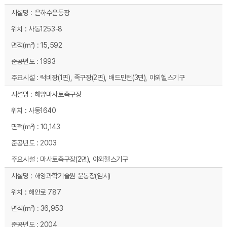
은하수운동장
사동1253-8
15,592
1993
럭비장(1면), 족구장(2면), 배드민턴(3면), 야외헬스기구
해양마사토축구장
사동1640
10,143
2003
마사토축구장(2면), 야외헬스기구
해양과학기술원 운동장(임시)
해안로 787
36,953
2004