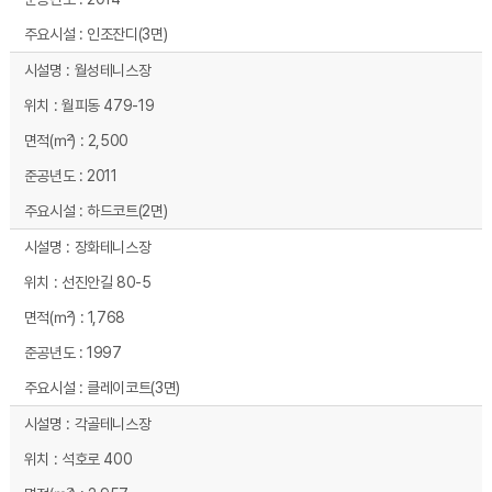
인조잔디(3면)
월성테니스장
월피동 479-19
2,500
2011
하드코트(2면)
장화테니스장
선진안길 80-5
1,768
1997
클레이코트(3면)
각골테니스장
석호로 400