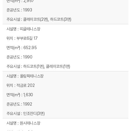
2,957
1993
클레이코트(2면), 하드코트(3면)
띠골테니스장
부부로6길 17
652.95
1990
하드코트(1면), 클레이코트(1면)
올림픽테니스장
적금로 202
1,630
1992
인조잔디(3면)
원시테니스장