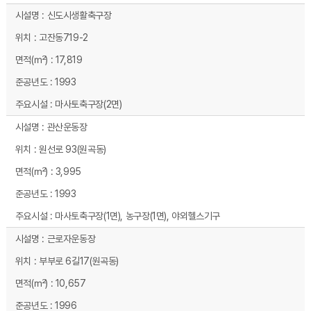
단원구 운동장(6개소) 시설현황 - 시설명, 위치, 면적(㎡), 준공년도, 주요시설 순으로 내용을 제공하고 있습니다.
신도시생활축구장
고잔동719-2
17,819
1993
마사토축구장(2면)
관산운동장
원선로 93(원곡동)
3,995
1993
마사토축구장(1면), 농구장(1면), 야외헬스기구
근로자운동장
부부로 6길17(원곡동)
10,657
1996