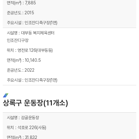
7,885
2015
인조잔디축구장(1면)
대부동 복지체육센터
인조잔디구장
영전로 126(대부동동)
10,140.5
2022
인조잔디축구장(1면)
상록구 운동장(11개소)
상록구 운동장(11개소) 시설현황 - 시설명, 위치, 면적(㎡), 준공년도, 주요시설 순으로 내용을 제공하고 있습니다.
감골운동장
석호로 226(사동)
31,832