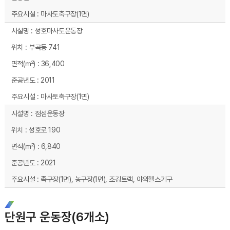
마사토축구장(1면)
성호마사토운동장
부곡동 741
36,400
2011
마사토축구장(1면)
점섬운동장
성호로 190
6,840
2021
족구장(1면), 농구장(1면), 조깅트랙, 야외헬스기구
단원구 운동장(6개소)