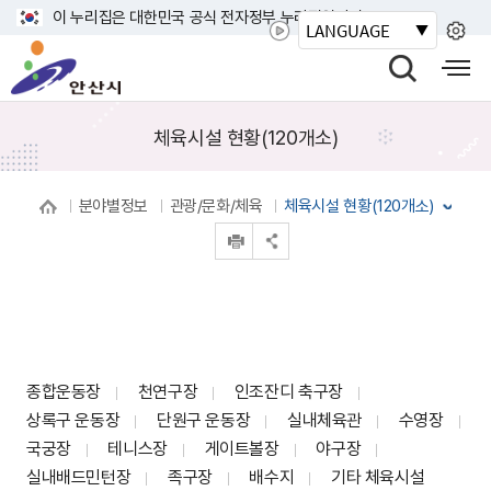
바
이 누리집은 대한민국 공식 전자정부 누리집입니다.
LANGUAGE
로
안
가
산
검
모
기
시
색
바
메
열
일
체육시설 현황(120개소)
뉴
기
사
이
분야별정보
관광/문화/체육
체육시설 현황(120개소)
트
인쇄
맵
공유 열기
열
기
종합운동장
천연구장
인조잔디 축구장
상록구 운동장
단원구 운동장
실내체육관
수영장
국궁장
테니스장
게이트볼장
야구장
실내배드민턴장
족구장
배수지
기타 체육시설