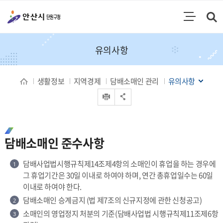
통합검색
검색영역 열기
주메뉴
유의사항
생활정보
지역경제
담배소매인 관리
유의사항
인쇄
공유 열기
담배소매인 준수사항
담배사업법시행규칙제14조제4항의 소매인이 휴업을 하는 경우에
1
그 휴업기간은 30일 이내로 하여야 하며, 연간 총휴업일수는 60일
이내로 하여야 한다.
담배소매인 승계금지 (법 제7조의 신규지정에 관한 신청공고)
2
소매인의 영업정지 처분의 기준(담배사업법 시행규칙제11조제6항
3