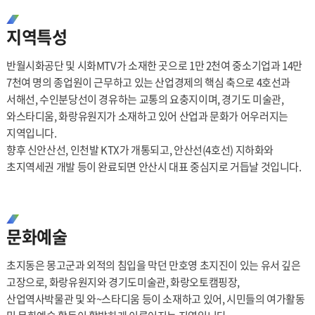
지역특성
반월시화공단 및 시화MTV가 소재한 곳으로 1만 2천여 중소기업과 14만
7천여 명의 종업원이 근무하고 있는 산업경제의 핵심 축으로 4호선과
서해선, 수인분당선이 경유하는 교통의 요충지이며, 경기도 미술관,
와스타디움, 화랑유원지가 소재하고 있어 산업과 문화가 어우러지는
지역입니다.
향후 신안산선, 인천발 KTX가 개통되고, 안산선(4호선) 지하화와
초지역세권 개발 등이 완료되면 안산시 대표 중심지로 거듭날 것입니다.
문화예술
초지동은 몽고군과 외적의 침입을 막던 만호영 초지진이 있는 유서 깊은
고장으로, 화랑유원지와 경기도미술관, 화랑오토캠핑장,
산업역사박물관 및 와~스타디움 등이 소재하고 있어, 시민들의 여가활동