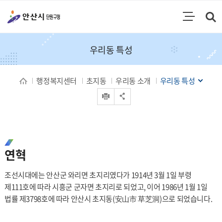
통합검색
검색영역 열기
주메뉴
우리동 특성
행정복지센터
초지동
우리동 소개
우리동 특성
인쇄
공유 열기
우리동 특성
연혁
조선시대에는 안산군 와리면 초지리였다가 1914년 3월 1일 부령
제111호에 따라 시흥군 군자면 초지리로 되었고, 이어 1986년 1월 1일
법률 제3798호에 따라 안산시 초지동(安山市 草芝洞)으로 되었습니다.