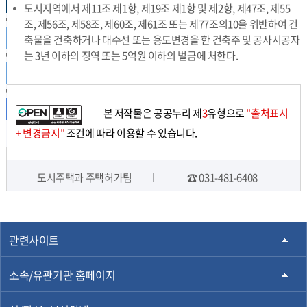
설계도서작성 (건축사)
도시지역에서 제11조 제1항, 제19조 제1항 및 제2항, 제47조, 제55
조, 제56조, 제58조, 제60조, 제61조 또는 제77조의10을 위반하여 건
허가신청 (민원인) 건축행정시스템세움터
바로가기
축물을 건축하거나 대수선 또는 용도변경을 한 건축주 및 공사시공자
는 3년 이하의 징역 또는 5억원 이하의 벌금에 처한다.
서류검토 및 관련실과 협의 (도시주택과)
처리결과 통보 (처리기간:7일)
본 저작물은 공공누리 제
3
유형으로
"출처표시
+ 변경금지"
조건에 따라 이용할 수 있습니다.
도시주택과 주택허가팀
☎ 031-481-6408
담당자 정보
관련사이트
소속/유관기관 홈페이지