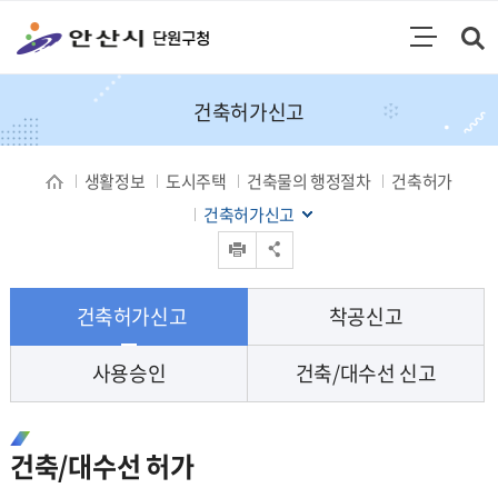
통합검색
검색영역 열기
주메뉴
건축허가신고
생활정보
도시주택
건축물의 행정절차
건축허가
건축허가신고
인쇄
공유 열기
건축허가신고
착공신고
사용승인
건축/대수선 신고
건축/대수선 허가