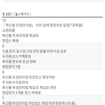
총
10
건 [
1
/1 페이지 ]
게시물 목록
위반업소공개 목록 - 번호,제목,업소명,위반사항,처분내용
10
「축산물 위생관리법」 위반 업체 행정처분 알림(*촌화물)
교촌화물
축산물 위생관리법 제24조
영업소 폐쇄
9
식품 등의 표시광고에 관한 법률 위반사실 공표
두리축산고기백화점
육우를 한우로 둔갑 판매
영업정지 7일
8
축산물 위생관리법 위반업소 행정처분
주식회사 미토피아
축산물 위생관리법 제31조 제32조 위반
영업정지 1개월 경고 과태료
7
축산물위생관리법 위반업소 행정처분(한중축산유통)