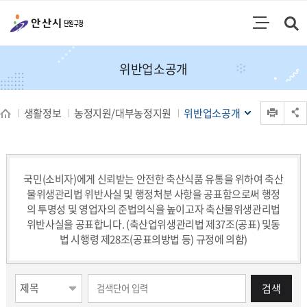
통합검색
검색영역 열기
주메뉴
위반업소공개
인쇄
생활정보
농정지원/대부농정지원
위반업소공개
공유 열기
국민(소비자)에게 신뢰받는 안전한 축산식품 유통을 위하여 축산
물위생관리법 위반사실 및 행정처분 사항을 공표함으로써 행정
의 투명성 및 영업자의 준법의식을 높이고자 축산물위생관리법
위반사실을 공표합니다. (축산업위생관리법 제37조(공표) 및동
법 시행령 제28조(공표의방법 등) 규정에 의함)
게시물 검색
검색