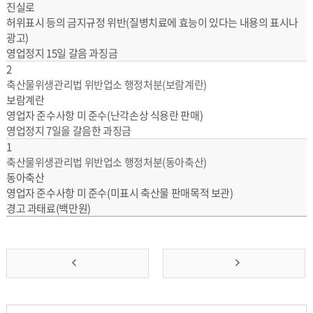
진실로
허위표시 등의 금지규정 위반(질병치료에 효능이 있다는 내용의 표시나
광고)
영업정지 15일 갈음 과징금
2
축산물위생관리법 위반업소 행정처분(보람계란)
보람계란
영업자 준수사항 미 준수(난각손상 식용란 판매)
영업정지 7일을 갈음한 과징금
1
축산물위생관리법 위반업소 행정처분(동아축산)
동아축산
영업자 준수사항 미 준수(미표시 축산물 판매목적 보관)
경고 과태료(백만원)
앞
맨
으
뒤