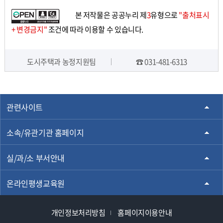
로
로
본 저작물은 공공누리 제
3
유형으로
"출처표시
가
가
+ 변경금지"
조건에 따라 이용할 수 있습니다.
기
기
도시주택과 농정지원팀
☎ 031-481-6313
담당자 정보
관련사이트
소속/유관기관 홈페이지
실/과/소 부서안내
온라인평생교육원
개인정보처리방침
홈페이지이용안내