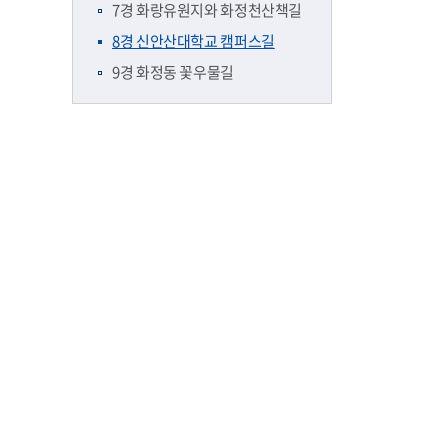
7경 화랑유원지와 화정천산책길
8경 신안산대학교 캠퍼스길
9경 화정동 꽃우물길