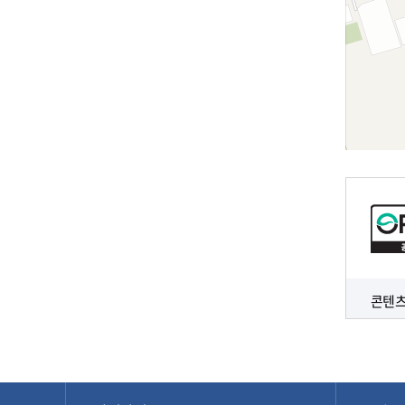
로
드
길
뷰
찾
지
기
도
크
게
보
기
콘텐츠