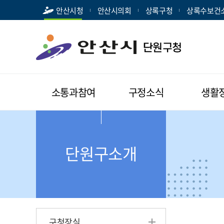
안산시청
안산시의회
상록구청
상록수보건
소통과참여
구정소식
생활
단원구소개
구청장실