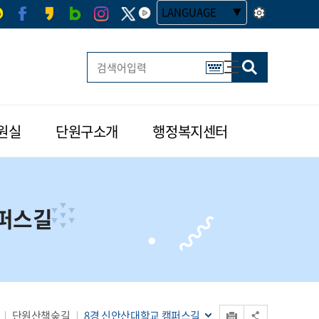
LANGUAGE
사이트맵
한글 멀티 열기
원실
단원구소개
행정복지센터
캠퍼스길
인쇄
단원산책숲길
8경 신안산대학교 캠퍼스길
공유 열기