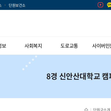
소
단원보건소
정보
사회복지
도로교통
사이버민
8경 신안산대학교 
단원구소개