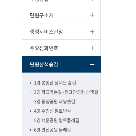
단원구소개
행정서비스헌장
주요전화번호
단원산책숲길
1경 봉황산 정다운 숲길
2경 학교가는길+원고잔공원 산책길
3경 중앙공원 태봉옛길
4경 수인선 철로변길
5경 백운공원 황토둘레길
6경 관산공원 둘레길