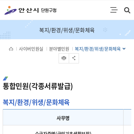
통합검색
검색영역 열기
주메뉴
복지/환경/위생/문화체육
사이버민원실
분야별민원
복지/환경/위생/문화체육
인쇄
공유 열기
통합민원(각종서류발급)
복지/환경/위생/문화체육
사회/환경/휘생/문화체육 민원 - 사무명, 처리기관, 담당부서, 전화번호, 처리기간 순으로 내용을 제공하고 있습니다.
사무명
수급자증명(국민기초생활보장)