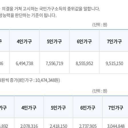
의결을 거쳐 고시하는 국민가구소득의 중위값을 말합니다.
양능력을 판단하는 기준이 됩니다.
(단위 : 원)
구
4인가구
5인가구
6인가구
7인가구
36
6,494,738
7,556,719
8,555,952
9,515,150
씩 증가(8인가구 : 10,474,348원)
(단위 : 원)
가구
4인가구
5인가구
6인가구
7인가구
4,892
2,078,316
2,418,150
2,737,905
3,044,848