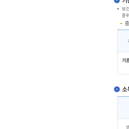
기
보건
중위
중
기준
소