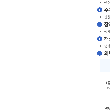
선정
주
선정
장
생계
해
생계
의
1
으
2종