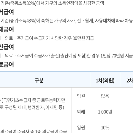
기준(중위소득32%)에서 가구의 소득인정액을 차감한 금액
거급여
기준(중위소득48%)에 속하는 가구의 자가, 전ㆍ월세, 사용대차에 따라 차
제급여
ㆍ의료ㆍ주거급여 수급자가 사망한 경우 80만원 지급
산급여
ㆍ의료ㆍ주거급여 수급자가 출산(출산예정 포함)한 경우 1인당 70만원 지급
료급여
구분
1차(의원)
2차
입원
없음
종 (국민기초수급자 중 근로무능력자만
로 구성된 세대, 행려환자, 이재민 등)
외래
1,000원
입원
10%
(의료급여 수급자 중 1종 의료급여 수급