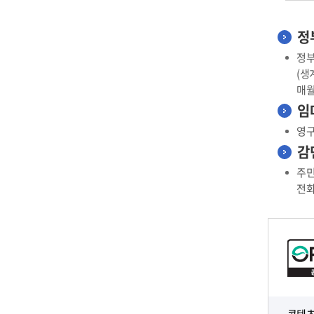
정
정부
(생
매월
임
영구
감
주민
전화