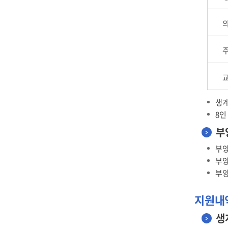
생계
8인
부
부양
부양
부양
지원내
생