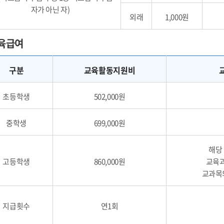
자가 아닌 자)
외래
1,000원
육급여
구분
교육활동지원비
초등학생
502,000원
중학생
699,000원
해당
고등학생
860,000원
교육
교과목
지급횟수
연1회