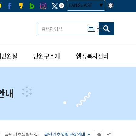
LANGUAGE
사이트맵
한글 멀티 열기
버민원실
단원구소개
행정복지센터
안내
인쇄
국민기초생활보장
국민기초생활보장안내
공유 열기