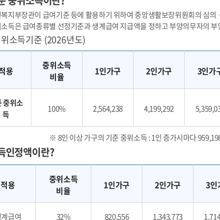
준 중위소득이란?
복지부장관이 급여기준 등에 활용하기 위하여 중앙생활보장위원회의 심의ㆍ
소득은 급여종류별 선정기준과 생계급여 지급액을 정하고 부양의무자의 부
위소득기준 (2026년도)
중위소득
적용
1인가구
2인가구
3인가
비율
 중위소
100%
2,564,238
4,199,292
5,359,0
득
※ 8인 이상 가구의 기준 중위소득 : 1인 증가시마다 959,198원
득인정액이란?
중위소득
적용
1인가구
2인가구
3인
비율
생계급여
32%
820,556
1,343,773
1,71