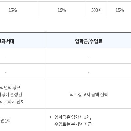
15%
15%
500원
15%
교과서대
입학금/수업료
-
-
-
-
 학년의 정규
과정에 편성된
학교장 고지 금액 전액
의 교과서 전체
입학금은 입학시 1회,
연1회
수업료는 분기별 지급