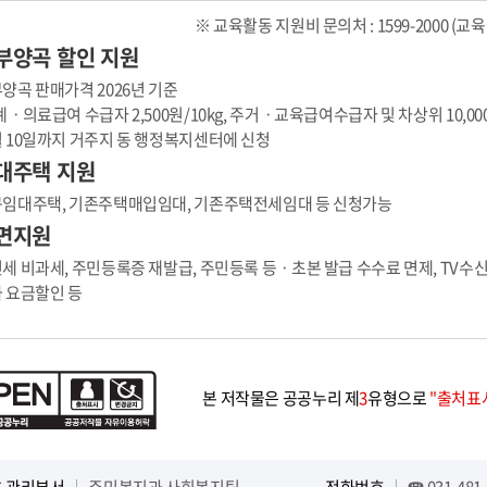
※ 교육활동 지원비 문의처 : 1599-2000 (
부양곡 할인 지원
양곡 판매가격 2026년 기준
계ㆍ의료급여 수급자 2,500원/10kg, 주거ㆍ교육급여수급자 및 차상위 10,000
 10일까지 거주지 동 행정복지센터에 신청
대주택 지원
임대주택, 기존주택매입임대, 기존주택전세임대 등 신청가능
면지원
세 비과세, 주민등록증 재발급, 주민등록 등ㆍ초본 발급 수수료 면제, TV수신
 요금할인 등
본 저작물은 공공누리 제
3
유형으로
"출처표시