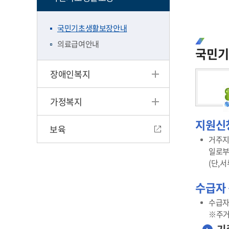
국민기초생활보장안내
의료급여안내
국민기
장애인복지
가정복지
지원신
보육
거주지
일로부
(단,서
수급자 
수급자
※주거