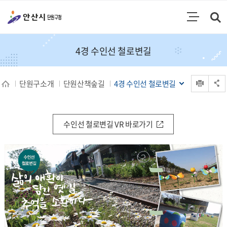
통합검색
검색영역 열기
주메뉴
4경 수인선 철로변길
인쇄
단원구소개
단원산책숲길
4경 수인선 철로변길
공유 열기
수인선 철로변길 VR 바로가기