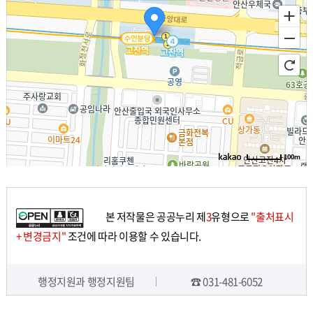
100m
길
찾
기
본 저작물은 공공누리 제
3
유형으로
"출처표시
+ 변경금지"
조건에 따라 이용할 수 있습니다.
행정지원과 행정지원팀
☎ 031-481-6052
담당자 정보