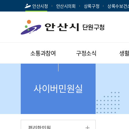
안산시청
안산시의회
상록구청
상록수보건
소통과참여
구정소식
생
사이버민원실
편리한민원