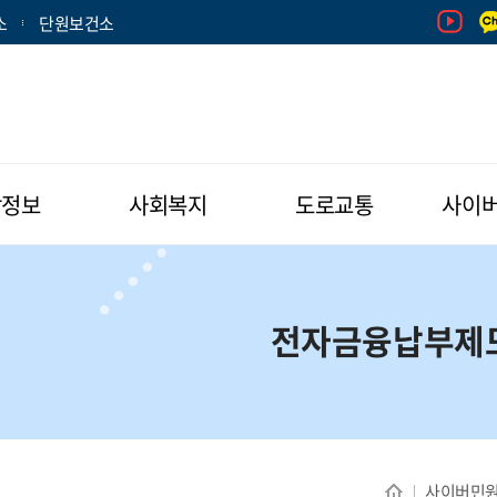
소
단원보건소
활정보
사회복지
도로교통
사이
전자금융납부제
사이버민