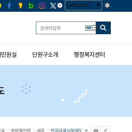
LANGUAGE
사이트맵
한글 멀티 열기
버민원실
단원구소개
행정복지센터
도
인쇄
원실
분야별민원
세무
전자금융납부제도
공유 열기