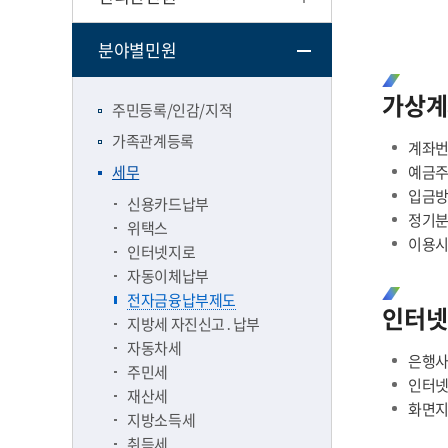
분야별민원
가상계
주민등록/인감/지적
가족관계등록
계좌번
세무
예금주
입금방법
신용카드납부
정기분
위택스
이용시간
인터넷지로
자동이체납부
전자금융납부제도
인터넷
지방세 자진신고․납부
자동차세
은행사
주민세
인터넷
재산세
화면지
지방소득세
취득세